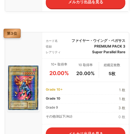
メルカリ出品を見る
第3位
ファイヤー・ウイング・ペガサス
カード名
PREMIUM PACK 3
収録
Super Parallel Rare
レアリティ
10+ 取得率
10 取得率
総鑑定枚数
20.00%
20.00%
5枚
Grade 10+
1 枚
Grade 10
1 枚
Grade 9
3 枚
その他(8以下/AU)
0 枚
メルカリ出品を見る