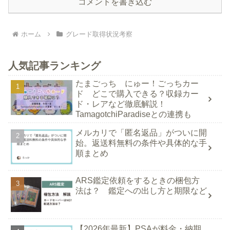
コメントを書き込む
ホーム
グレード取得状況考察
人気記事ランキング
たまごっち にゅー！ごっちカー
ド どこで購入できる？収録カー
ド・レアなど徹底解説！
TamagotchiParadiseとの連携も
メルカリで「匿名返品」がついに開
始。返送料無料の条件や具体的な手
順まとめ
ARS鑑定依頼をするときの梱包方
法は？ 鑑定への出し方と期限など
【2026年最新】PSAが料金・納期