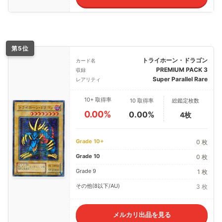
第5位
トライホーン・ドラゴン
カード名
PREMIUM PACK 3
収録
Super Parallel Rare
レアリティ
10+ 取得率
10 取得率
総鑑定枚数
0.00%
0.00%
4枚
Grade 10+
0 枚
Grade 10
0 枚
Grade 9
1 枚
その他(8以下/AU)
3 枚
メルカリ出品を見る