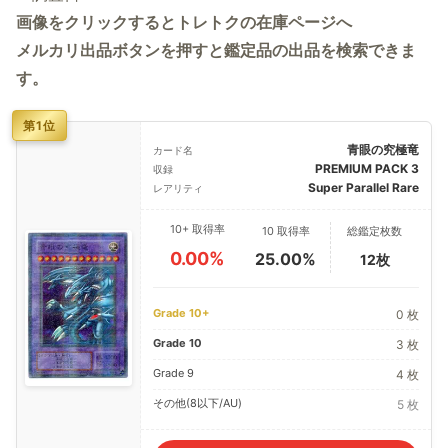
画像をクリックするとトレトクの在庫ページへ
メルカリ出品ボタンを押すと鑑定品の出品を検索できま
す。
第1位
青眼の究極竜
カード名
PREMIUM PACK 3
収録
Super Parallel Rare
レアリティ
10+ 取得率
10 取得率
総鑑定枚数
0.00%
25.00%
12枚
Grade 10+
0 枚
Grade 10
3 枚
Grade 9
4 枚
その他(8以下/AU)
5 枚