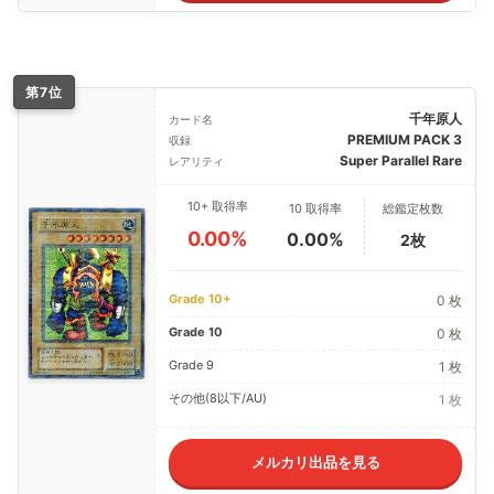
第7位
千年原人
カード名
PREMIUM PACK 3
収録
Super Parallel Rare
レアリティ
10+ 取得率
10 取得率
総鑑定枚数
0.00%
0.00%
2枚
Grade 10+
0 枚
Grade 10
0 枚
Grade 9
1 枚
その他(8以下/AU)
1 枚
メルカリ出品を見る