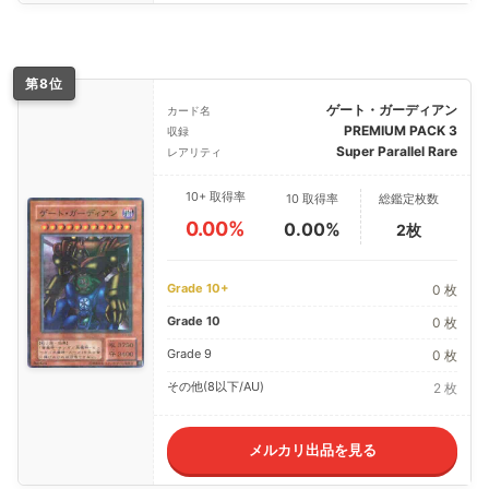
第8位
ゲート・ガーディアン
カード名
PREMIUM PACK 3
収録
Super Parallel Rare
レアリティ
10+ 取得率
10 取得率
総鑑定枚数
0.00%
0.00%
2枚
Grade 10+
0 枚
Grade 10
0 枚
Grade 9
0 枚
その他(8以下/AU)
2 枚
メルカリ出品を見る