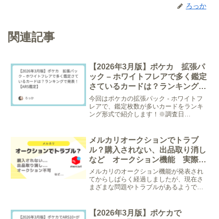
ろっか
関連記事
【2026年3月版】ポケカ 拡張パ
ック – ホワイトフレアで多く鑑定
さているカードは？ランキングで
発表！【ARS鑑定】
今回はポケカの拡張パック - ホワイトフ
レアで、鑑定枚数が多いカードをランキ
ング形式で紹介します！※調査日
2026/3/22▼画像クリックでトレトクの在
庫をチェックできます！/* --- ランキング
特化型パネルCSS --- */.rank...
メルカリオークションでトラブ
ル？購入されない、出品取り消し
など オークション機能 実際ど
う？
メルカリのオークション機能が発表され
てからしばらく経過しましたが、現在さ
まざまな問題やトラブルがあるようで
す。他のオークションサイトでも起こり
うる問題と、メルカリオークションなら
ではの問題が混在しているよう。以下、
【2026年3月版】ポケカで
主なトラブル事例とその背景...