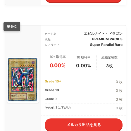
第6位
エビルナイト・ドラゴン
カード名
PREMIUM PACK 3
収録
Super Parallel Rare
レアリティ
10+ 取得率
10 取得率
総鑑定枚数
0.00%
0.00%
3枚
Grade 10+
0 枚
Grade 10
0 枚
Grade 9
3 枚
その他(8以下/AU)
0 枚
メルカリ出品を見る