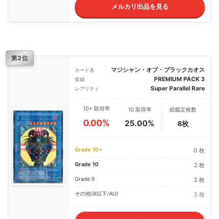
メルカリ出品を見る
第2位
マジシャン・オブ・ブラックカオス
カード名
PREMIUM PACK 3
収録
Super Parallel Rare
レアリティ
10+ 取得率
10 取得率
総鑑定枚数
0.00%
25.00%
8枚
Grade 10+
0 枚
Grade 10
2 枚
Grade 9
3 枚
その他(8以下/AU)
3 枚