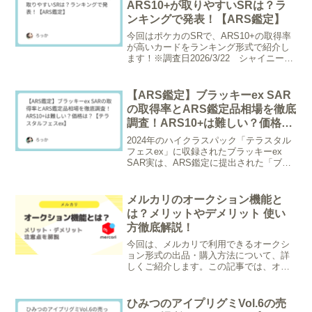
ARS10+が取りやすいSRは？ラ
ンキングで発表！【ARS鑑定】
今回はポケカのSRで、ARS10+の取得率
が高いカードをランキング形式で紹介し
ます！※調査日2026/3/22 シャイニート
レジャex～MEGAドリームexのカード
で、グレーディング枚数が20枚以上のも
のが対象。/* --- ランキング特化...
【ARS鑑定】ブラッキーex SAR
の取得率とARS鑑定品相場を徹底
調査！ARS10+は難しい？価格
は？【テラスタルフェスex】
2024年のハイクラスパック「テラスタル
フェスex」に収録されたブラッキーex
SAR実は、ARS鑑定に提出された「ブラ
ッキー」と名の付くカード中、１番鑑定
枚数が多いカードになります。（２位は
ブラッキー☆ プロモカードパック - 25th
メルカリのオークション機能と
...
は？メリットやデメリット 使い
方徹底解説！
今回は、メルカリで利用できるオークシ
ョン形式の出品・購入方法について、詳
しくご紹介します。この記事では、オー
クションの基本ルールから、出品者・購
入者それぞれの注意点までを分かりやす
く解説しますので、初めての方もぜひチ
ひみつのアイプリグミVol.6の売
ェックしてくださいね。メ...