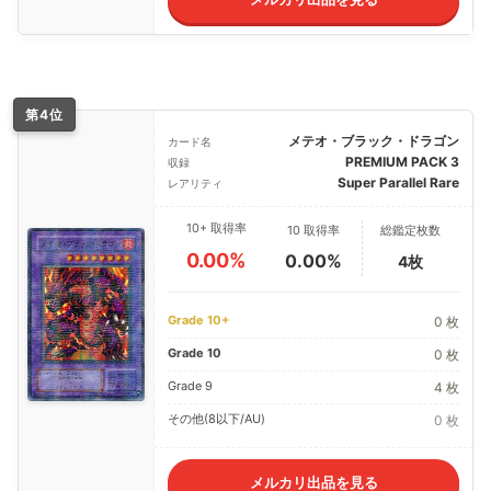
第4位
メテオ・ブラック・ドラゴン
カード名
PREMIUM PACK 3
収録
Super Parallel Rare
レアリティ
10+ 取得率
10 取得率
総鑑定枚数
0.00%
0.00%
4枚
Grade 10+
0 枚
Grade 10
0 枚
Grade 9
4 枚
その他(8以下/AU)
0 枚
メルカリ出品を見る