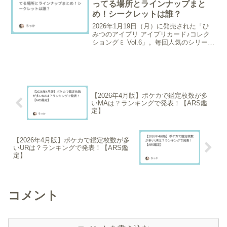
ってる場所とラインナップまと
め！シークレットは誰？
2026年1月19日（月）に発売された「ひ
みつのアイプリ アイプリカード♪コレク
ショングミ Vol.6」。毎回人気のシリーズ
ですが、第6弾となる今回も描き下ろしの
★4カードや、ここでしか手に入らない限
定コーデなど、ファンなら絶対に見逃せ
ない...
【2026年4月版】ポケカで鑑定枚数が多
いMAは？ランキングで発表！【ARS鑑
定】
【2026年4月版】ポケカで鑑定枚数が多
いURは？ランキングで発表！【ARS鑑
定】
コメント