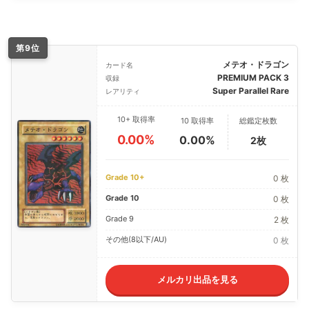
第9位
メテオ・ドラゴン
カード名
PREMIUM PACK 3
収録
Super Parallel Rare
レアリティ
10+ 取得率
10 取得率
総鑑定枚数
0.00%
0.00%
2枚
Grade 10+
0 枚
Grade 10
0 枚
Grade 9
2 枚
その他(8以下/AU)
0 枚
メルカリ出品を見る