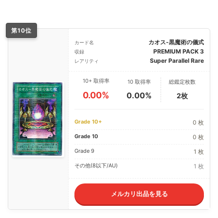
第10位
カオス-黒魔術の儀式
カード名
PREMIUM PACK 3
収録
Super Parallel Rare
レアリティ
10+ 取得率
10 取得率
総鑑定枚数
0.00%
0.00%
2枚
Grade 10+
0 枚
Grade 10
0 枚
Grade 9
1 枚
その他(8以下/AU)
1 枚
メルカリ出品を見る