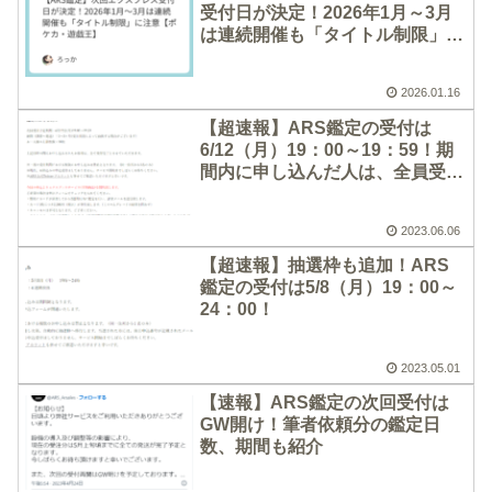
受付日が決定！2026年1月～3月
は連続開催も「タイトル制限」に
注意【ポケカ・遊戯王】
2026.01.16
【超速報】ARS鑑定の受付は
6/12（月）19：00～19：59！期
間内に申し込んだ人は、全員受付
へ！
2023.06.06
【超速報】抽選枠も追加！ARS
鑑定の受付は5/8（月）19：00～
24：00！
2023.05.01
【速報】ARS鑑定の次回受付は
GW開け！筆者依頼分の鑑定日
数、期間も紹介