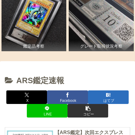
鑑定品考察
グレード取得状況考察
ARS鑑定速報
X
Facebook
はてブ
LINE
コピー
【ARS鑑定】次回エクスプレス