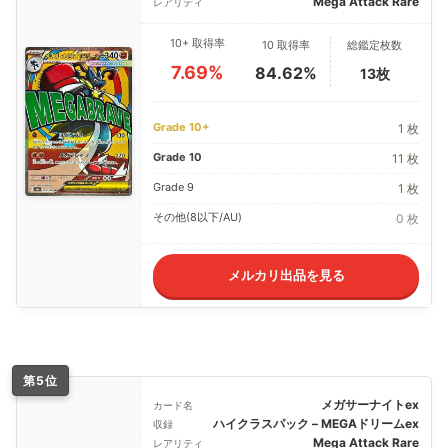
Mega Attack Rare
レアリティ
10+ 取得率
10 取得率
総鑑定枚数
7.69%
84.62%
13枚
Grade 10+
1 枚
Grade 10
11 枚
Grade 9
1 枚
その他(8以下/AU)
0 枚
メルカリ出品を見る
第5位
メガサーナイトex
カード名
ハイクラスパック – MEGAドリームex
収録
Mega Attack Rare
レアリティ