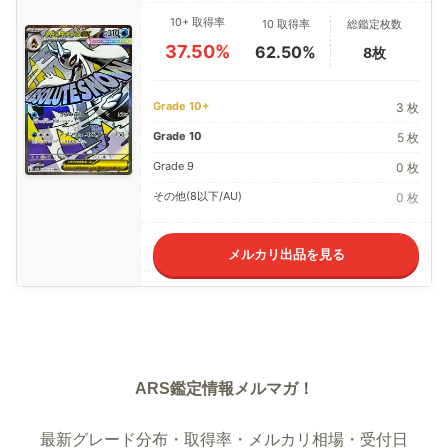
10+ 取得率
10 取得率
総鑑定枚数
37.50%
62.50%
8枚
Grade 10+
3 枚
Grade 10
5 枚
Grade 9
0 枚
その他(8以下/AU)
0 枚
メルカリ出品を見る
ARS鑑定情報メルマガ！
最新グレード分布・取得率・メルカリ相場・受付日