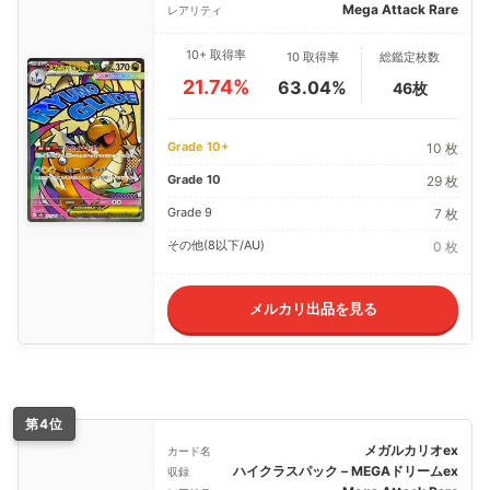
Mega Attack Rare
レアリティ
10+ 取得率
10 取得率
総鑑定枚数
21.74%
63.04%
46枚
Grade 10+
10 枚
Grade 10
29 枚
Grade 9
7 枚
その他(8以下/AU)
0 枚
メルカリ出品を見る
第4位
メガルカリオex
カード名
ハイクラスパック – MEGAドリームex
収録