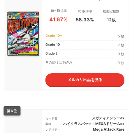
10+ 取得率
10 取得率
総鑑定枚数
41.67%
58.33%
12枚
Grade 10+
5 枚
Grade 10
7 枚
Grade 9
0 枚
その他(8以下/AU)
0 枚
メルカリ出品を見る
第6位
メガディアンシーex
カード名
ハイクラスパック – MEGAドリームex
収録
Mega Attack Rare
レアリティ