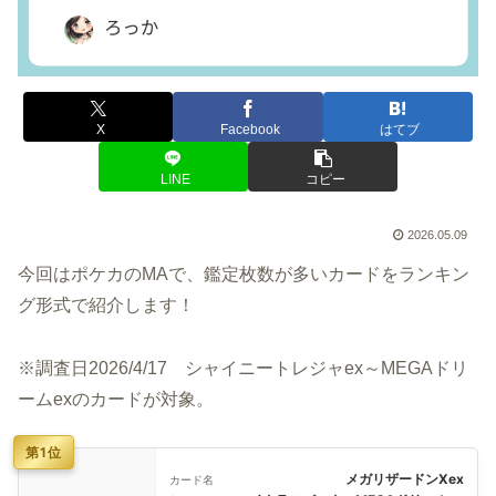
X
Facebook
はてブ
LINE
コピー
2026.05.09
今回はポケカのMAで、鑑定枚数が多いカードをランキン
グ形式で紹介します！
※調査日2026/4/17 シャイニートレジャex～MEGAドリ
ームexのカードが対象。
第1位
メガリザードンXex
カード名