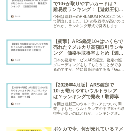
で10+が取りやすいカードは？
難易度ランキング！【遊戯王初
期】
今回は遊戯王のPREMIUM PACK2につい
て調査しました。10+の取得率が高いのは
どれか、ランキング形式で発表します。
※調査日2026/2/23 20枚以上グレーディ
ングされているものが対象。画像をクリ
ックするとトレトクの在庫ページへメ...
【衝撃】ARS鑑定10+はいくらで
売れた？メルカリ高額取引ランキ
ング 価格や取得率まとめ【遊戯
王】
日本の鑑定サービスARS鑑定。鑑定の際
グレーディングをしてもらうことができ
るのですが、特に最高評価である「Grade
10+」は取得難易度が非常に高く、市場で
は驚くような価格で取引されることも珍
しくありません。今回はメルカリにおい
【2026年4月版】ARS鑑定で
て、直近（...
10+が取りやすいウルトラレア
は？ランキングで発表！取得率
調べてみた【遊戯王 初期～４
今回は遊戯王のウルトラレアについて調
期】
査しました。ウルトラレアの中で10+の取
得率が高いのはどれか、ランキング形式
で発表します。※調査日2026/4/17 20枚
以上グレーディングされているものが対
象。画像をクリックするとトレトクの在
ポケカで今、何が売れている？メ