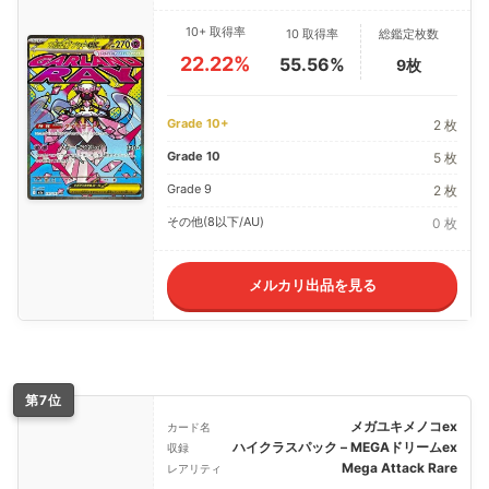
10+ 取得率
10 取得率
総鑑定枚数
22.22%
55.56%
9枚
Grade 10+
2 枚
Grade 10
5 枚
Grade 9
2 枚
その他(8以下/AU)
0 枚
メルカリ出品を見る
第7位
メガユキメノコex
カード名
ハイクラスパック – MEGAドリームex
収録
Mega Attack Rare
レアリティ