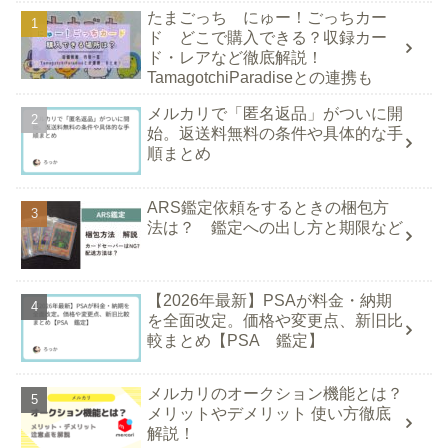
たまごっち にゅー！ごっちカー
ド どこで購入できる？収録カー
ド・レアなど徹底解説！
TamagotchiParadiseとの連携も
メルカリで「匿名返品」がついに開
始。返送料無料の条件や具体的な手
順まとめ
ARS鑑定依頼をするときの梱包方
法は？ 鑑定への出し方と期限など
【2026年最新】PSAが料金・納期
を全面改定。価格や変更点、新旧比
較まとめ【PSA 鑑定】
メルカリのオークション機能とは？
メリットやデメリット 使い方徹底
解説！