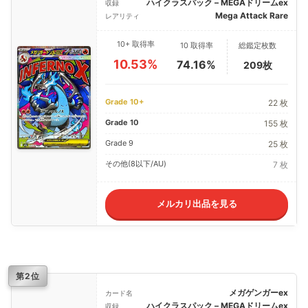
ハイクラスパック – MEGAドリームex
収録
Mega Attack Rare
レアリティ
10+ 取得率
10 取得率
総鑑定枚数
10.53%
74.16%
209枚
Grade 10+
22 枚
Grade 10
155 枚
Grade 9
25 枚
その他(8以下/AU)
7 枚
メルカリ出品を見る
第2位
メガゲンガーex
カード名
ハイクラスパック – MEGAドリームex
収録