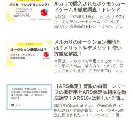
庫ページ...
ルカリで購入されたポケモンカー
ドゲームを徹底調査！トレンド
は？
今回は、2025年3月現在、メルカリで売れ
た「ポケモンカードゲーム」について、
売れている商品のトレンドは何か、どん
なものが高く購入されているかを調査
し、まとめました。まとめポケモンカー
ド AR SAR テラスタルフェスex等の
メルカリのオークション機能と
商品が非常に人...
は？メリットやデメリット 使い
方徹底解説！
今回は、メルカリで利用できるオークシ
ョン形式の出品・購入方法について、詳
しくご紹介します。この記事では、オー
クションの基本ルールから、出品者・購
入者それぞれの注意点までを分かりやす
く解説しますので、初めての方もぜひチ
【ARS鑑定】青眼の白龍 レリー
ェックしてくださいね。メ...
フの取得率とARS鑑定品相場を徹
底調査！ARS10+は難しい？価格
は？【遊戯王】
2001年のSpell of Mask - 仮面の呪縛 -に
収録された青眼の白龍 レリーフARS鑑
定に提出されたレリーフの中で、１番鑑
定枚数が多いカードになります。今回
は、この青眼の白龍 レリーフについ
て、ARS鑑定の提出データをもとに「A...