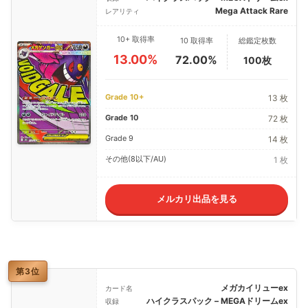
Mega Attack Rare
レアリティ
10+ 取得率
10 取得率
総鑑定枚数
13.00%
72.00%
100枚
Grade 10+
13 枚
Grade 10
72 枚
Grade 9
14 枚
その他(8以下/AU)
1 枚
メルカリ出品を見る
第3位
メガカイリューex
カード名
ハイクラスパック – MEGAドリームex
収録