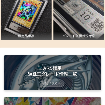
鑑定品考察
グレード取得状況考察
ARS鑑定
遊戯王グレード情報一覧
詳しく見る ＞