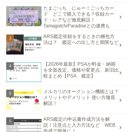
たまごっち にゅー！ごっちカー
ド どこで購入できる？収録カー
ド・レアなど徹底解説！
TamagotchiParadiseとの連携も
ARS鑑定依頼をするときの梱包方
法は？ 鑑定への出し方と期限など
【2026年最新】PSAが料金・納期
を全面改定。価格や変更点、新旧比
較まとめ【PSA 鑑定】
メルカリのオークション機能とは？
メリットやデメリット 使い方徹底
解説！
ARS鑑定の申込書作成方法を解
説！注意点と入力方法など WEB
作成で簡単に！