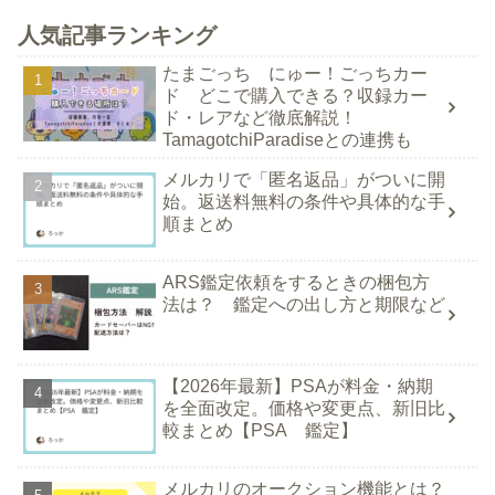
人気記事ランキング
たまごっち にゅー！ごっちカー
ド どこで購入できる？収録カー
ド・レアなど徹底解説！
TamagotchiParadiseとの連携も
メルカリで「匿名返品」がついに開
始。返送料無料の条件や具体的な手
順まとめ
ARS鑑定依頼をするときの梱包方
法は？ 鑑定への出し方と期限など
【2026年最新】PSAが料金・納期
を全面改定。価格や変更点、新旧比
較まとめ【PSA 鑑定】
メルカリのオークション機能とは？