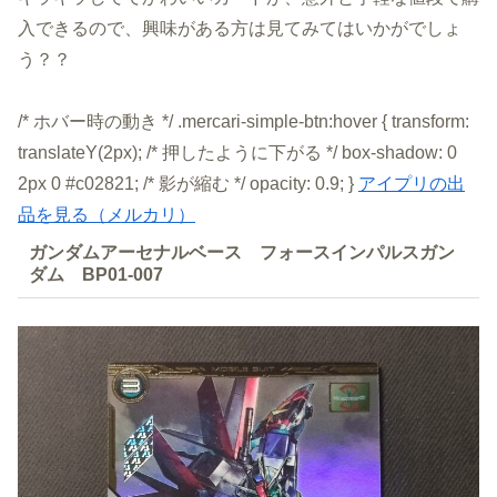
入できるので、興味がある方は見てみてはいかがでしょ
う？？
/* ホバー時の動き */ .mercari-simple-btn:hover { transform:
translateY(2px); /* 押したように下がる */ box-shadow: 0
2px 0 #c02821; /* 影が縮む */ opacity: 0.9; }
アイプリの出
品を見る（メルカリ）
ガンダムアーセナルベース フォースインパルスガン
ダム BP01-007