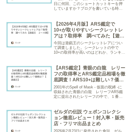
日に何回、このショートカットキーを押
していますか？ブログを書いている時、
資料をまとめている時、コピペ等ショー
トカットの地味な指の移動の繰り返し、
ちょっと面倒だったりしませんか？私は
【2026年4月版】ARS鑑定で
これ...
10+が取りやすいシークレットレ
アは？取得率 調べてみた【遊戯
王 ２～４期】
今回は遊戯王のシークレットレアについ
て調査しました。シークレットの中で
10+の取得率が高いのはどれか、ランキン
グ形式で発表します。※調査日
2026/4/17 20枚以上グレーディングされ
ているものが対象。画像をクリックする
【ARS鑑定】青眼の白龍 レリー
とトレトクの在庫ペ...
フの取得率とARS鑑定品相場を徹
底調査！ARS10+は難しい？価格
は？【遊戯王】
2001年のSpell of Mask - 仮面の呪縛 -に
収録された青眼の白龍 レリーフARS鑑
定に提出されたレリーフの中で、１番鑑
定枚数が多いカードになります。今回
は、この青眼の白龍 レリーフについ
て、ARS鑑定の提出データをもとに「A...
ゼルダの伝説 ウェポンコレクシ
ョン徹底レビュー！封入率・販売
店・フリマ出品まとめ
2026年2月23日に発売された食玩、ゼル