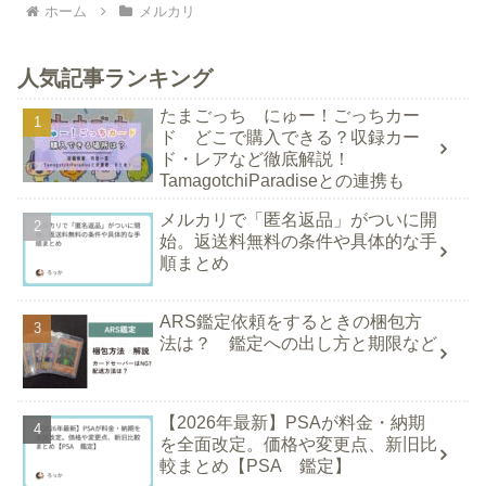
ホーム
メルカリ
人気記事ランキング
たまごっち にゅー！ごっちカー
ド どこで購入できる？収録カー
ド・レアなど徹底解説！
TamagotchiParadiseとの連携も
メルカリで「匿名返品」がついに開
始。返送料無料の条件や具体的な手
順まとめ
ARS鑑定依頼をするときの梱包方
法は？ 鑑定への出し方と期限など
【2026年最新】PSAが料金・納期
を全面改定。価格や変更点、新旧比
較まとめ【PSA 鑑定】