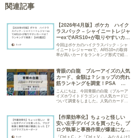
関連記事
【2026年4月版】ポケカ ハイク
ラスパック – シャイニートレジャ
ーexでARS10+が取りやすいカー
ドは？ランキングで発表！【ARS
今回はポケカのハイクラスパック - シャ
鑑定】
イニートレジャーexで、ARS10+の取得
率が高いカードをランキング形式で紹介
します！※調査日2026/4/17、グレーディ
ング枚数が20枚以上のものが対象。▼画
像クリックでトレトクの在庫をチェック
青眼の白龍 ブルーアイズの人気
で...
カード、金額は？ショップの売れ
筋ランキングを調査！PSA
ARS鑑定の鑑定枚数や相場情報
こんにちは、今回青眼の白龍（ブルーア
も！
イズホワイトドラゴン）の人気カードに
ついて調査をしました。人気のカードは
どれか、またいくらで販売されているの
か実際にオンラインショップ（トレトク
さん）で調査しました。また鑑定品のグ
【作業効率化】ちょっと怪しい
レード情報や出品情報も調...
安い左手デバイスを買ったら、ブ
ログ執筆と事務作業が爆速になっ
た【プログラマブルキーボード】
「Ctrl + C」と「Ctrl + V」。みなさんは1