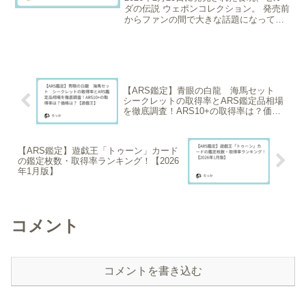
ダの伝説 ウェポンコレクション。 発売前
からファンの間で大きな話題になってい
ました。今回は、実際の商品のクオリテ
ィや気になる封入率、これから購入でき
る場所、さらにはフリマアプリでの最新
の出品状況まで...
【ARS鑑定】青眼の白龍 海馬セット
シークレットの取得率とARS鑑定品相場
を徹底調査！ARS10+の取得率は？価格
は？【遊戯王】
【ARS鑑定】遊戯王「トゥーン」カード
の鑑定枚数・取得率ランキング！【2026
年1月版】
コメント
コメントを書き込む