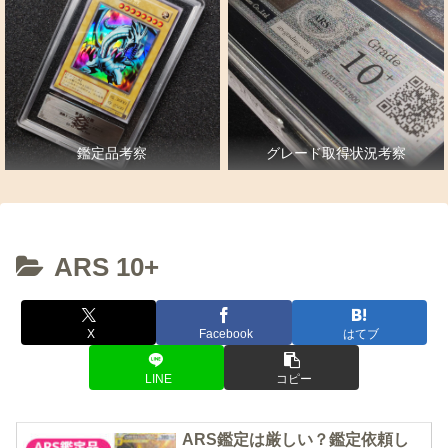
鑑定品考察
グレード取得状況考察
ARS 10+
X
Facebook
はてブ
LINE
コピー
ARS鑑定は厳しい？鑑定依頼し