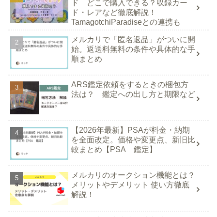
ド どこで購入できる？収録カー
ド・レアなど徹底解説！
TamagotchiParadiseとの連携も
メルカリで「匿名返品」がついに開
始。返送料無料の条件や具体的な手
順まとめ
ARS鑑定依頼をするときの梱包方
法は？ 鑑定への出し方と期限など
【2026年最新】PSAが料金・納期
を全面改定。価格や変更点、新旧比
較まとめ【PSA 鑑定】
メルカリのオークション機能とは？
メリットやデメリット 使い方徹底
解説！