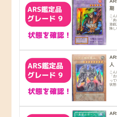
A
期
こん
「炎
遊戯
険し
A
人
こん
「古
って
状態
A