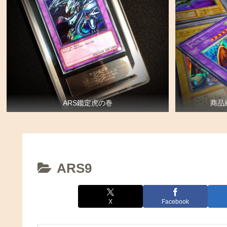
ARS鑑定虎の巻
商品
ARS9
X
Facebook