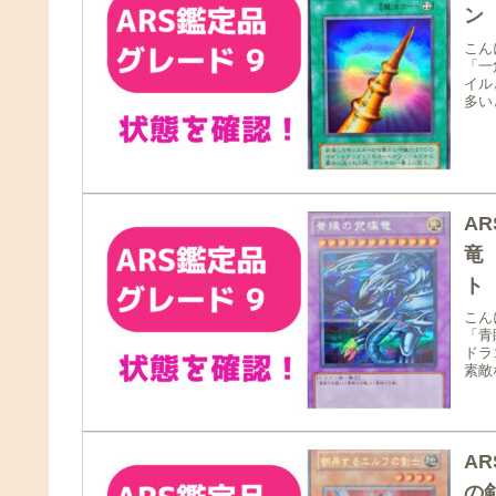
ン
こん
「一
イル
多い
A
竜
ト
こん
「青
ドラ
素敵
A
の