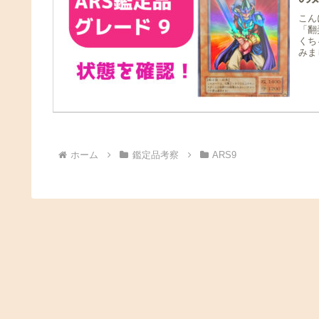
こん
「翻
くち
みま
ホーム
鑑定品考察
ARS9