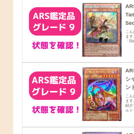
AR
Ta
こん
ます。
「Ri
A
シ
ン
こん
ます
紹介
ルト