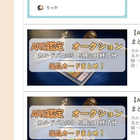
【
まと
カル
るカ
録・
回：
【
まと
カル
るカ
録・
回：