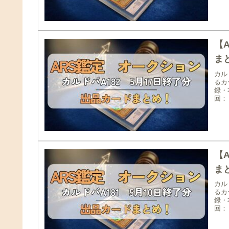
【
まと
カル
るカ
録・
回：
【
まと
カル
るカ
録・
回：