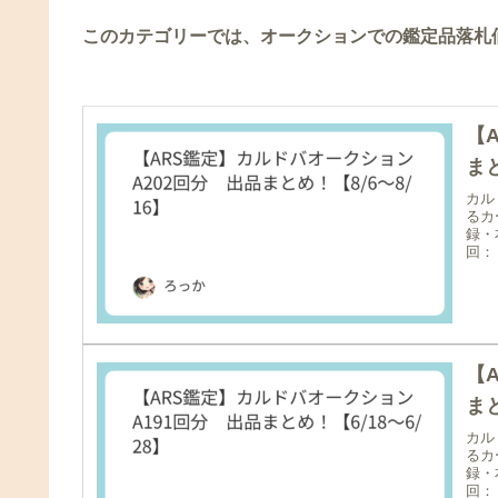
このカテゴリーでは、オークションでの鑑定品落札
【
まと
カル
るカ
録・
回：
【
まと
カル
るカ
録・
回：