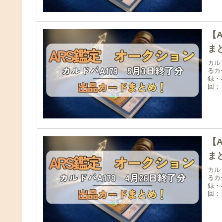
【
まと
カル
るカ
録・
回：
【
まと
カル
るカ
録・
回：