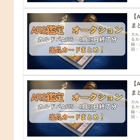
【
まと
カル
るカ
録・
回：
【
まと
カル
るカ
録・
回：