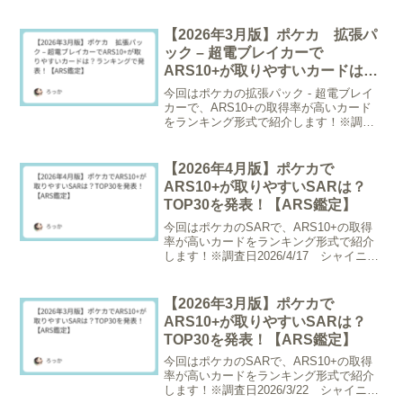
で発表します。※調査日2026/3/20 20枚
以上グレーディングされているものが対
象。画像をクリックするとトレトクの在
【2026年3月版】ポケカ 拡張パ
庫ページ...
ック – 超電ブレイカーで
ARS10+が取りやすいカードは？
ランキングで発表！【ARS鑑定】
今回はポケカの拡張パック - 超電ブレイ
カーで、ARS10+の取得率が高いカード
をランキング形式で紹介します！※調査
日2026/3/22、グレーディング枚数が20枚
以上のものが対象。▼画像クリックでト
レトクの在庫をチェックできます！/* -...
【2026年4月版】ポケカで
ARS10+が取りやすいSARは？
TOP30を発表！【ARS鑑定】
今回はポケカのSARで、ARS10+の取得
率が高いカードをランキング形式で紹介
します！※調査日2026/4/17 シャイニー
トレジャex～MEGAドリームexのカード
で、グレーディング枚数が20枚以上のも
のが対象。/* --- ランキング特...
【2026年3月版】ポケカで
ARS10+が取りやすいSARは？
TOP30を発表！【ARS鑑定】
今回はポケカのSARで、ARS10+の取得
率が高いカードをランキング形式で紹介
します！※調査日2026/3/22 シャイニー