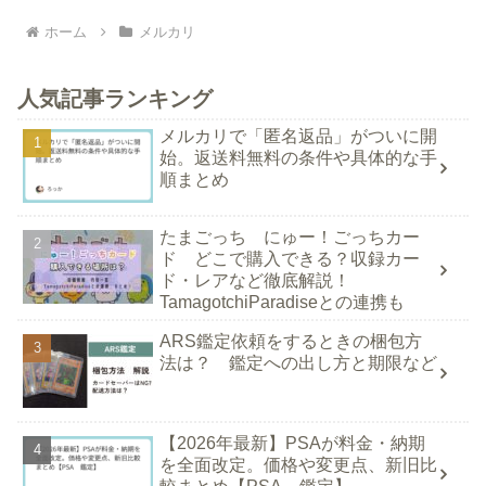
ホーム
メルカリ
人気記事ランキング
メルカリで「匿名返品」がついに開
始。返送料無料の条件や具体的な手
順まとめ
たまごっち にゅー！ごっちカー
ド どこで購入できる？収録カー
ド・レアなど徹底解説！
TamagotchiParadiseとの連携も
ARS鑑定依頼をするときの梱包方
法は？ 鑑定への出し方と期限など
【2026年最新】PSAが料金・納期
を全面改定。価格や変更点、新旧比