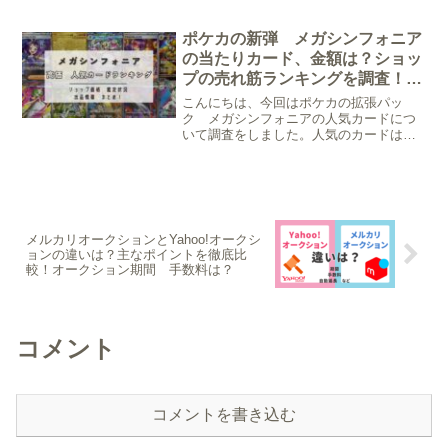
トレジャex～MEGAドリームexのカード
で、グレーディング枚数が20枚以上のも
のが対象。/* --- ランキング特...
ポケカの新弾 メガシンフォニア
の当たりカード、金額は？ショッ
プの売れ筋ランキングを調査！
PSA ARS鑑定の鑑定枚数や相
こんにちは、今回はポケカの拡張パッ
場情報も！
ク メガシンフォニアの人気カードにつ
いて調査をしました。人気のカードはど
れか、またいくらで売れているのか実際
にオンラインショップ（トレトクさん）
で調査しました。また鑑定品のグレード
情報や出品情報も調査してみ...
メルカリオークションとYahoo!オークシ
ョンの違いは？主なポイントを徹底比
較！オークション期間 手数料は？
コメント
コメントを書き込む