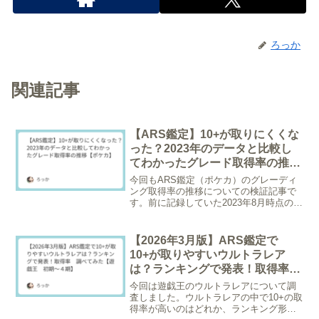
ろっか
関連記事
【ARS鑑定】10+が取りにくくな
った？2023年のデータと比較し
てわかったグレード取得率の推移
【ポケカ】
今回もARS鑑定（ポケカ）のグレーディ
ング取得率の推移についての検証記事で
す。前に記録していた2023年8月時点のグ
レーディングデータと、2026年1月21日
時点の最新データを比較することで、鑑
定に出された枚数はどれくらい増えたの
【2026年3月版】ARS鑑定で
か？ARS...
10+が取りやすいウルトラレア
は？ランキングで発表！取得率
調べてみた【遊戯王 初期～４
今回は遊戯王のウルトラレアについて調
期】
査しました。ウルトラレアの中で10+の取
得率が高いのはどれか、ランキング形式