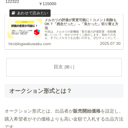
122322
￥115000
メルカリの評価が変更可能に！コメント削除も
OK？「残念だった」→「良かった」切り替え方
法
今回は、メルカリの新機能「取引後の評価変更・削除機
能」について、分かりやすくご紹介します。初めての方
も、すでにメルカリをお使いの方も、ぜひチェックしてみ
てください。評価変更まとめ「残念だった」→「良かっ
2025.07.30
hiroblogwakuwaku.com
た」への変更が可能に！誤って「残念だっ...
目次
オークション形式とは？
オークション形式とは、出品者が
販売開始価格
を設定し、
購入希望者がその価格よりも高い金額で入札する出品方法
です。