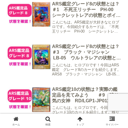
かな白かけほか目立った傷はなしとなっ
ARS鑑定グレード8の状態とは？
ております。詳し...
＃1 不死王リッチー PH-00
シークレットレアの状態とポイン
ト
こんにちは。ARS鑑定が大好きなヒロブ
ロです。今回紹介するカードは、「不死
王リッチー PH-00 シークレットレ
ア」です。このモンスター、かっこよす
ぎませんか？このカードの状態として裏
面に複数の白かけ等あり裏面左上角にわ
ARS鑑定グレード8の状態とは？
ずかなヨレがある裏面...
＃3 ブラック・マジシャン
LB-05 ウルトラレアの状態とポ
イント
こんにちは、ヒロブロです！今回はARS
鑑定 グレード8のカードを紹介します。
ARS8 ブラック・マジシャン LB-05
ウルトラレア今回紹介するカードは、
「ARS8 ブラック・マジシャン LB-
05 ウルトラレア」です。ろっか言わず
ARS鑑定10の状態は？実際の鑑
と知れた...
定品を見てみよう ＃9 移り
気の女神 RD/LGP1-JP011 シ
ークレットレア
こんにちは。ヒロブロです。今回はARS
グレード10のカードを紹介します。移り
気の女神 RD/LGP1-JP011 シークレッ
トレア今回紹介するカードは、「移り気
ホーム
検索
トップ
サイドバー
の女神 RD/LGP1-JP011 シークレット