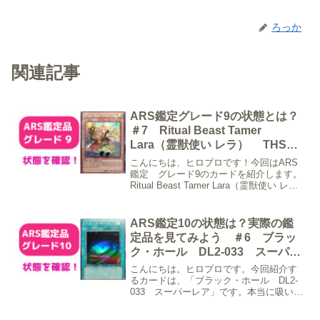
ろっか
関連記事
ARS鑑定グレード9の状態とは？
＃7 Ritual Beast Tamer
Lara（霊獣使い レラ） THSF-
EN022 Secret Rare 1stの状態
こんにちは、ヒロブロです！今回はARS
とポイント
鑑定 グレード9のカードを紹介します。
Ritual Beast Tamer Lara（霊獣使い レ
ラ）今回紹介するカードは、「Ritual
Beast Tamer Lara（霊獣使い レラ）のシ
ークレッ...
ARS鑑定10の状態は？実際の鑑
定品を見てみよう ＃6 ブラッ
ク・ホール DL2-033 スーパー
レア
こんにちは。ヒロブロです。今回紹介す
るカードは、「ブラック・ホール DL2-
033 スーパーレア」です。本当に吸い込
まれるようなイラストが素敵ですね。こ
のカードの状態としては表面左下にわず