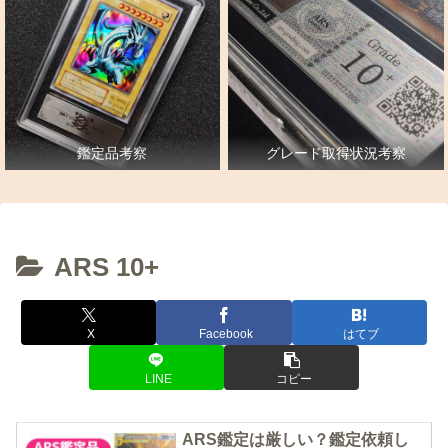
鑑定品考察
グレード取得状況考察
ARS 10+
X
Facebook
はてブ
LINE
コピー
ARS鑑定は厳しい？鑑定依頼し