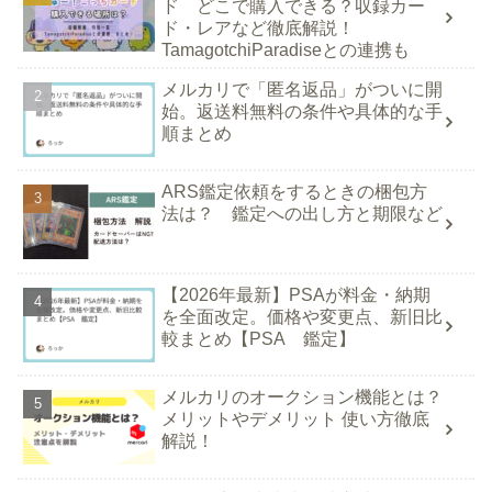
ド どこで購入できる？収録カー
ド・レアなど徹底解説！
TamagotchiParadiseとの連携も
メルカリで「匿名返品」がついに開
始。返送料無料の条件や具体的な手
順まとめ
ARS鑑定依頼をするときの梱包方
法は？ 鑑定への出し方と期限など
【2026年最新】PSAが料金・納期
を全面改定。価格や変更点、新旧比
較まとめ【PSA 鑑定】
メルカリのオークション機能とは？
メリットやデメリット 使い方徹底
解説！