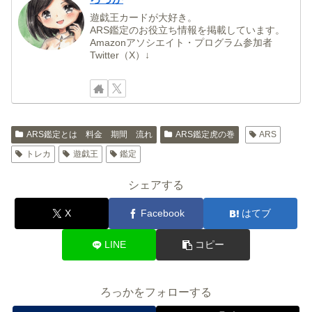
遊戯王カードが大好き。
ARS鑑定のお役立ち情報を掲載しています。
Amazonアソシエイト・プログラム参加者
Twitter（X）↓
ARS鑑定とは 料金 期間 流れ
ARS鑑定虎の巻
ARS
トレカ
遊戯王
鑑定
シェアする
X
Facebook
はてブ
LINE
コピー
ろっかをフォローする