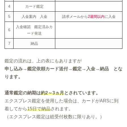
4
カード鑑定
5
入金案内 入金
請求メールから
2週間以内
に入金
入金確認 鑑定済みカ
6
ード発送
7
納品
鑑定の流れは、上の表にもありますが
申し込み→鑑定依頼カード送付→鑑定→入金→納品 とな
ります。
通常鑑定の納期は
約2～3ヵ月
とされています。
エクスプレス鑑定を使用した場合は、カードがARSに到
着してから
15日で納品
されます。
（エクスプレス鑑定は総受付枚数に限りあり。）