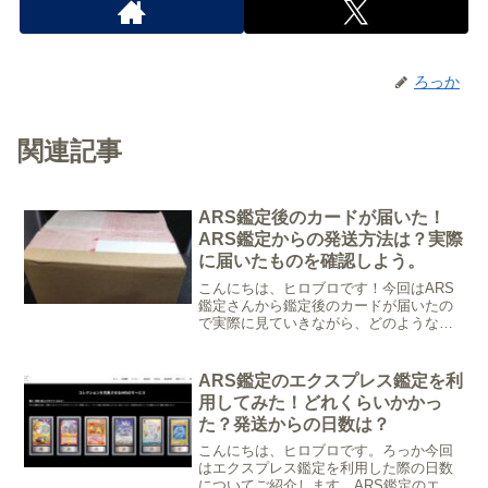
ろっか
関連記事
ARS鑑定後のカードが届いた！
ARS鑑定からの発送方法は？実際
に届いたものを確認しよう。
こんにちは、ヒロブロです！今回はARS
鑑定さんから鑑定後のカードが届いたの
で実際に見ていきながら、どのような形
で届くのかを確認していきましょう。ろ
っかもし、受付から発送までの流れや、
鑑定料金、支払いなどについて確認した
ARS鑑定のエクスプレス鑑定を利
い場合は、こちらのUR...
用してみた！どれくらいかかっ
た？発送からの日数は？
こんにちは、ヒロブロです。ろっか今回
はエクスプレス鑑定を利用した際の日数
についてご紹介します。ARS鑑定のエク