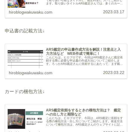
で取り扱い可能なタイトルと、鑑定料金についてご紹介し
ます。取り扱いタイトルARS鑑定さんでは、多くのカード
ゲームの鑑定を受けることができます。現在取り扱い可能
なタイトルは以下の通りです。...
2023.03.17
hiroblogwakuwaku.com
申込書の記載方法↓
ARS鑑定の申込書作成方法を解説！注意点と入
力方法など WEB作成で簡単に！
こんにちは、ヒロブロです。今回はARS鑑定さんに鑑定依
頼する際に必要な申込書の作成方法についてご紹介しま
す。ろっかARS鑑定さんに依頼するにあたって、まず鑑定
依頼の受付を済ませなければいけません。申し込み方法に
ついては、別記事に詳しく紹介し...
2023.03.22
hiroblogwakuwaku.com
カードの梱包方法↓
ARS鑑定依頼をするときの梱包方法は？ 鑑定
への出し方と期限など
こんにちは、ヒロブロです。今回は、ARS鑑定に依頼をす
る際の梱包方法・出し方についてご紹介します。発送方法
について梱包方法は、ARS鑑定さんのウェブサイトに記載
されている方法に基づいて行います。ARS梱包ガイドライ
ン→ の下部よりダウンロ...