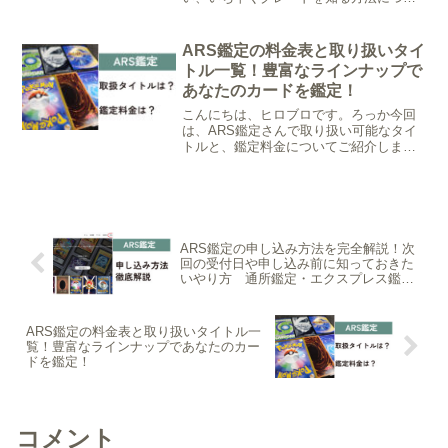
てご紹介します。ろっかARS鑑定のグレ
ーディング基準については別記事で詳し
く紹介していますので、こちらからご確
ARS鑑定の料金表と取り扱いタイ
認ください↓鑑定枚数分布...
トル一覧！豊富なラインナップで
あなたのカードを鑑定！
こんにちは、ヒロブロです。ろっか今回
は、ARS鑑定さんで取り扱い可能なタイ
トルと、鑑定料金についてご紹介しま
す。取り扱いタイトルARS鑑定さんで
は、多くのカードゲームの鑑定を受ける
ことができます。現在取り扱い可能なタ
イトルは以下の通りです。...
ARS鑑定の申し込み方法を完全解説！次
回の受付日や申し込み前に知っておきた
いやり方 通所鑑定・エクスプレス鑑
定・ホルダーチェンジサービス
ARS鑑定の料金表と取り扱いタイトル一
覧！豊富なラインナップであなたのカー
ドを鑑定！
コメント