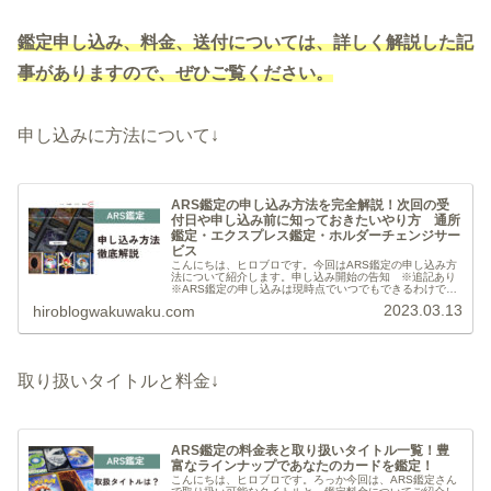
鑑定申し込み、料金、送付については、詳しく解説した記
事がありますので、ぜひご覧ください。
申し込みに方法について↓
ARS鑑定の申し込み方法を完全解説！次回の受
付日や申し込み前に知っておきたいやり方 通所
鑑定・エクスプレス鑑定・ホルダーチェンジサー
ビス
こんにちは、ヒロブロです。今回はARS鑑定の申し込み方
法について紹介します。申し込み開始の告知 ※追記あり
※ARS鑑定の申し込みは現時点でいつでもできるわけでは
なく、公式X（旧ツイッター）および公式ウェブサイトに
2023.03.13
hiroblogwakuwaku.com
て鑑定申し込み開始の告知がさ...
取り扱いタイトルと料金↓
ARS鑑定の料金表と取り扱いタイトル一覧！豊
富なラインナップであなたのカードを鑑定！
こんにちは、ヒロブロです。ろっか今回は、ARS鑑定さん