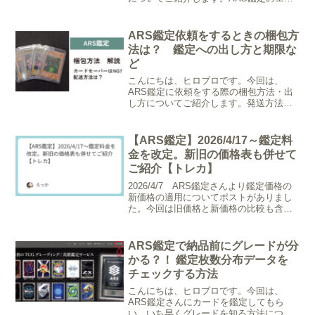
スプレス鑑定とは？エクスプレス鑑定の
概要エクスプレス鑑定とは「早期納品サ
ービス」です。ARS鑑定については、納
ARS鑑定依頼をするときの梱包方
期が通常約3～4ヵ月...
法は？ 鑑定への出し方と期限な
ど
こんにちは、ヒロブロです。今回は、
ARS鑑定に依頼をする際の梱包方法・出
し方についてご紹介します。発送方法に
ついて梱包方法は、ARS鑑定さんのウェ
ブサイトに記載されている方法に基づい
て行います。ARS梱包ガイドライン
【ARS鑑定】2026/4/17～鑑定料
→ の下部よりダウンロ...
金を改定。新旧の価格表も併せて
ご紹介【トレカ】
2026/4/7 ARS鑑定さんより鑑定価格の
新価格の適用についてポストがありまし
た。今回は旧価格と新価格の比較も含め
てご紹介したいと思います。鑑定料金新
プラン申告額新料金旧料金の目安
※Standard-I¥1〜¥3万円¥3,850¥3,3...
ARS鑑定で納品前にグレードが分
かる？！ 鑑定枚数分布データを
チェックする方法
こんにちは、ヒロブロです。今回は、
ARS鑑定さんにカードを鑑定してもら
い、いち早くグレードを知る方法につい