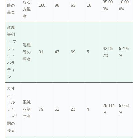
なる
35.00
10.00
眼の
180
99
63
18
支配
0%
0%
黒竜
者
超魔
導剣
士-ブ
黒魔
ラッ
42.85
5.495
導の
91
47
39
5
ク・
7%
%
覇者
パラ
ディ
ン
カオ
ス・
ソル
混沌
29.114
5.063
ジャ
を制
79
52
23
4
%
%
ー -開
す者
闢の
使者-