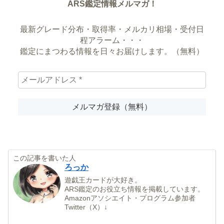
ARS鑑定情報メルマガ！
最新グレード分布・取得率・メルカリ相場・受付日
程アラーム・・・
鑑定にまつわる情報を日々お届けします。（無料）
この記事を書いた人
ろっか
遊戯王カードが大好き。
ARS鑑定のお役立ち情報を掲載しています。
Amazonアソシエイト・プログラム参加者
Twitter（X）↓