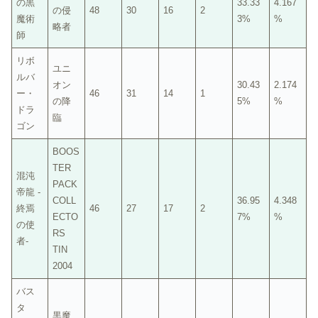
の黒
33.33
4.167
の侵
48
30
16
2
魔術
3%
%
略者
師
リボ
ユニ
ルバ
オン
30.43
2.174
ー・
46
31
14
1
の降
5%
%
ドラ
臨
ゴン
BOOS
TER
混沌
PACK
帝龍 -
COLL
36.95
4.348
終焉
46
27
17
2
ECTO
7%
%
の使
RS
者-
TIN
2004
バス
タ
黒魔