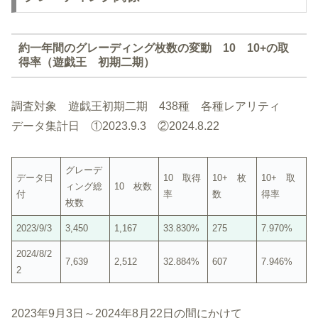
約一年間のグレーディング枚数の変動 10 10+の取
得率（遊戯王 初期二期）
調査対象 遊戯王初期二期 438種 各種レアリティ
データ集計日 ①2023.9.3 ②2024.8.22
グレーデ
データ日
10 取得
10+ 枚
10+ 取
ィング総
10 枚数
付
率
数
得率
枚数
2023/9/3
3,450
1,167
33.830%
275
7.970%
2024/8/2
7,639
2,512
32.884%
607
7.946%
2
2023年9月3日～2024年8月22日の間にかけて