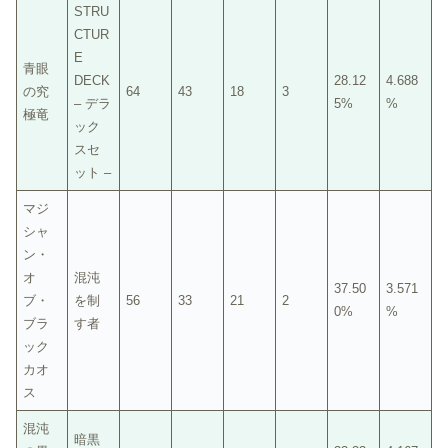
STRU
CTUR
E
青眼
DECK
28.12
4.688
の究
64
43
18
3
– デラ
5%
%
極竜
ック
スセ
ット –
マジ
シャ
ン・
オ
混沌
37.50
3.571
ブ・
を制
56
33
21
2
0%
%
ブラ
す者
ック
カオ
ス
混沌
暗黒