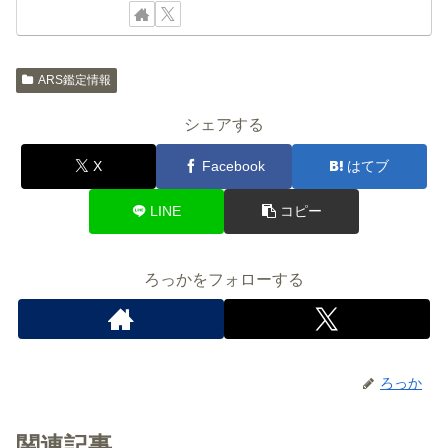
ARS鑑定情報
シェアする
X
Facebook
はてブ
LINE
コピー
ろっかをフォローする
ろっか
関連記事