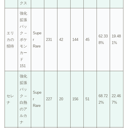
クス
強化
拡張
パッ
エリ
ク –
Supe
62.33
19.48
カの
ポケ
r
231
42
144
45
8%
1%
招待
モン
Rare
カー
ド
151
強化
拡張
パッ
Supe
セレ
ク –
68.72
22.46
r
227
20
156
51
ナ
白熱
2%
7%
Rare
のア
ルカ
ナ