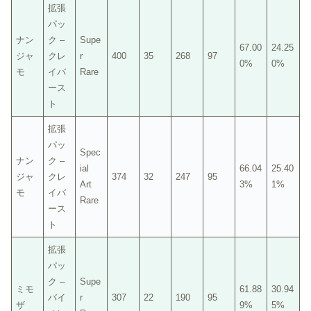
拡張
パッ
ナン
ク –
Supe
67.00
24.25
ジャ
クレ
r
400
35
268
97
0%
0%
モ
イバ
Rare
ース
ト
拡張
パッ
Spec
ナン
ク –
ial
66.04
25.40
ジャ
クレ
374
32
247
95
Art
3%
1%
モ
イバ
Rare
ース
ト
拡張
パッ
ク –
Supe
ミモ
61.88
30.94
バイ
r
307
22
190
95
ザ
9%
5%