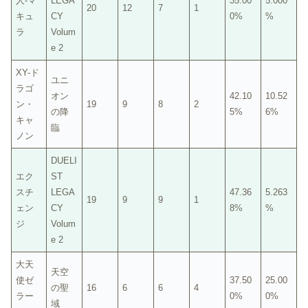
人-マ
LEGA
35.00
5.000
20
12
7
1
キュ
CY
0%
%
ラ
Volum
e 2
XY-ド
ユニ
ラゴ
オン
42.10
10.52
ン・
19
9
8
2
の降
5%
6%
キャ
臨
ノン
DUELI
エク
ST
スチ
LEGA
47.36
5.263
19
9
9
1
ェン
CY
8%
%
ジ
Volum
e 2
大天
天空
使ゼ
37.50
25.00
の聖
16
6
6
4
ラー
0%
0%
域