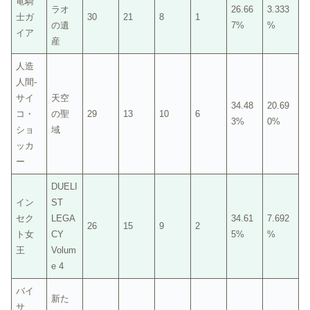
竜騎
ラオ
26.66
3.333
士ガ
30
21
8
1
の遺
7%
%
イア
産
人造
人間-
サイ
天空
34.48
20.69
コ・
の聖
29
13
10
6
3%
0%
ショ
域
ッカ
ー
DUELI
イン
ST
セク
LEGA
34.61
7.692
26
15
9
2
ト女
CY
5%
%
王
Volum
e 4
バイ
新た
サ