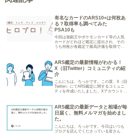
有名なカードのARS10+は何枚あ
る？取得率も調べてみた
PSA10も
今回は遊戯王やポケモンカード等の人気
カードがどれほど鑑定に提出され、その
うち何枚が各鑑定で最高評価を取得でき
たのかを調査しました。各カード毎合計
鑑定枚数（TOTAL）最高グレード枚数と
取得率時点グレード枚数と取得率を掲載
ARS鑑定の最新情報がわかる！
しています。また、各...
X（旧Twitter）コミュニティの紹
介
こんにちは、ろっかです。この度、X（旧
Twitter）にてARS鑑定に関するコミュニ
ティを作成いたしました。Xアカウントを
持っていれば誰でも参加できるので、是
非参加してみてください！以下、作成し
たコミュニティを二つご紹介します。
ARS鑑定の最新データと相場が毎
ARS鑑定の...
日届く、無料メルマガを始めまし
た。
こんにちは、ろっかです。今日はいつも
ブログを読んでくださっている皆さん