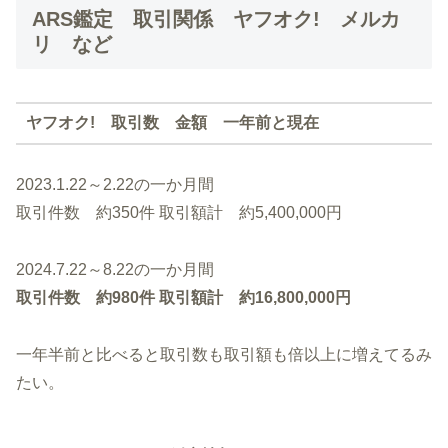
ARS鑑定 取引関係 ヤフオク! メルカ
リ など
ヤフオク! 取引数 金額 一年前と現在
2023.1.22～2.22の一か月間
取引件数 約350件 取引額計 約5,400,000円
2024.7.22～8.22の一か月間
取引件数 約980件 取引額計 約16,800,000円
一年半前と比べると取引数も取引額も倍以上に増えてるみ
たい。