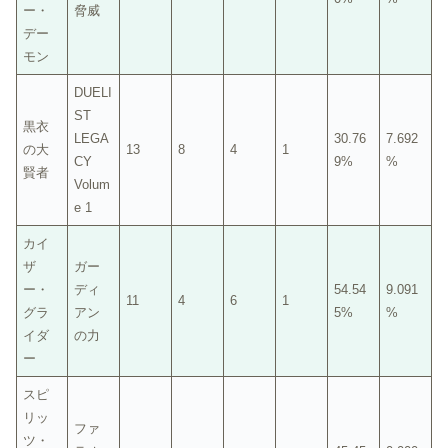
ー・
脅威
デー
モン
DUELI
ST
黒衣
LEGA
30.76
7.692
の大
13
8
4
1
CY
9%
%
賢者
Volum
e 1
カイ
ザ
ガー
ー・
ディ
54.54
9.091
11
4
6
1
グラ
アン
5%
%
イダ
の力
ー
スピ
リッ
ファ
ツ・