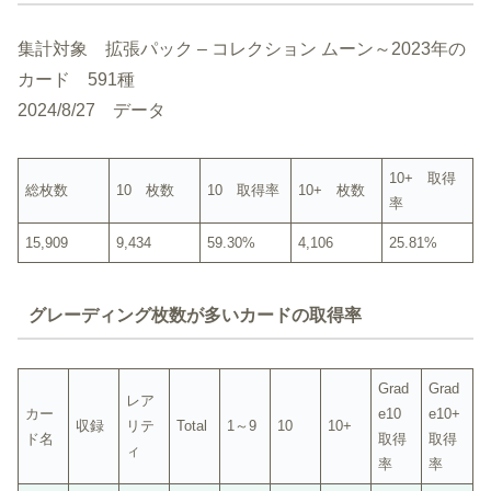
集計対象 拡張パック – コレクション ムーン～2023年の
カード 591種
2024/8/27 データ
10+ 取得
総枚数
10 枚数
10 取得率
10+ 枚数
率
15,909
9,434
59.30%
4,106
25.81%
グレーディング枚数が多いカードの取得率
Grad
Grad
レア
カー
e10
e10+
収録
リテ
Total
1～9
10
10+
ド名
取得
取得
ィ
率
率