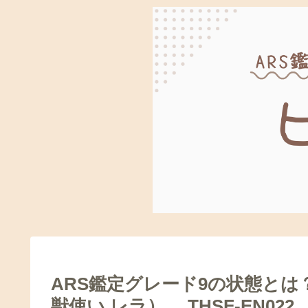
ARS鑑定グレード9の状態とは？＃7 R
獣使い レラ） THSF-EN022 S