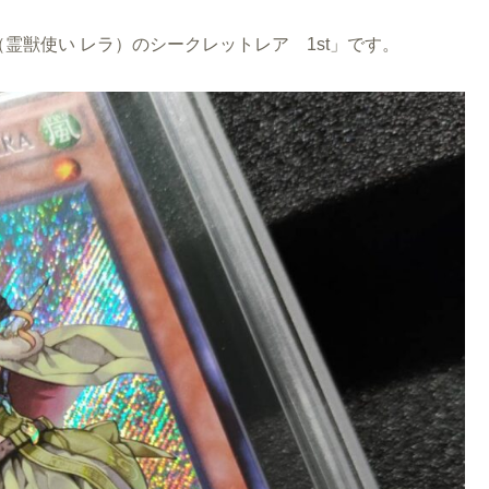
 Lara（霊獣使い レラ）のシークレットレア 1st」です。