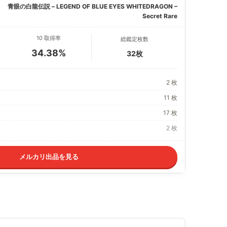
青眼の白龍伝説 – LEGEND OF BLUE EYES WHITEDRAGON –
Secret Rare
10 取得率
総鑑定枚数
34.38%
32枚
2 枚
11 枚
17 枚
2 枚
メルカリ出品を見る