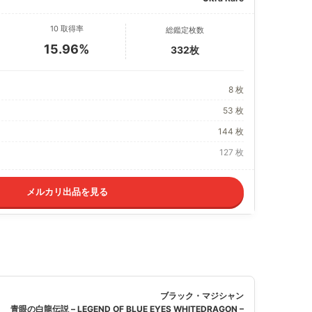
10 取得率
総鑑定枚数
15.96%
332枚
8 枚
53 枚
144 枚
127 枚
メルカリ出品を見る
ブラック・マジシャン
青眼の白龍伝説 – LEGEND OF BLUE EYES WHITEDRAGON –