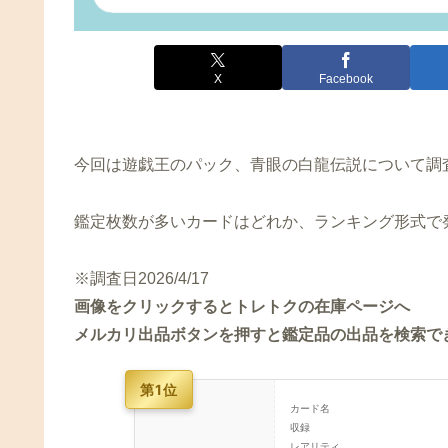
X
Facebook
今回は遊戯王のパック、青眼の白龍伝説について調
鑑定枚数が多いカードはどれか、ランキング形式で
※調査日2026/4/17
画像をクリックするとトレトクの在庫ページへ
メルカリ出品ボタンを押すと鑑定品の出品を検索で
第1位
カード名
収録
レアリティ