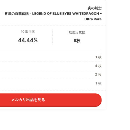
炎の剣士
青眼の白龍伝説 – LEGEND OF BLUE EYES WHITEDRAGON –
Ultra Rare
10 取得率
総鑑定枚数
44.44%
9枚
1 枚
4 枚
3 枚
1 枚
メルカリ出品を見る