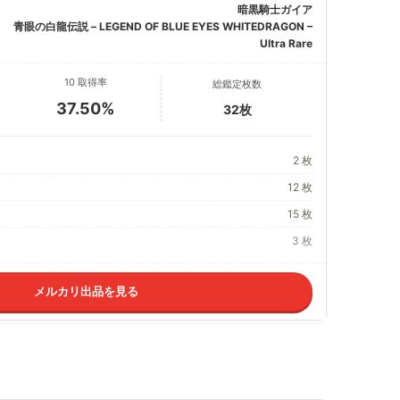
暗黒騎士ガイア
青眼の白龍伝説 – LEGEND OF BLUE EYES WHITEDRAGON –
Ultra Rare
10 取得率
総鑑定枚数
37.50%
32枚
2 枚
12 枚
15 枚
3 枚
メルカリ出品を見る