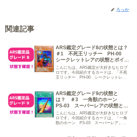
ろっか
関連記事
ARS鑑定グレード8の状態とは？
＃1 不死王リッチー PH-00
シークレットレアの状態とポイン
ト
こんにちは。ARS鑑定が大好きなヒロブ
ロです。今回紹介するカードは、「不死
王リッチー PH-00 シークレットレ
ア」です。このモンスター、かっこよす
ぎませんか？このカードの状態として裏
面に複数の白かけ等あり裏面左上角にわ
ARS鑑定グレード9の状態と
ずかなヨレがある裏面...
は？ ＃3 一角獣のホーン
PS-03 スーパーレアの状態とポ
イント
こんにちは。ARS鑑定が大好きなヒロブ
ロです。今回紹介するカードは、「一角
獣のホーン PS-03 スーパーレア」で
す。このカードは全面ほぼホイルとなっ
ており、またその配色も相まって非常に