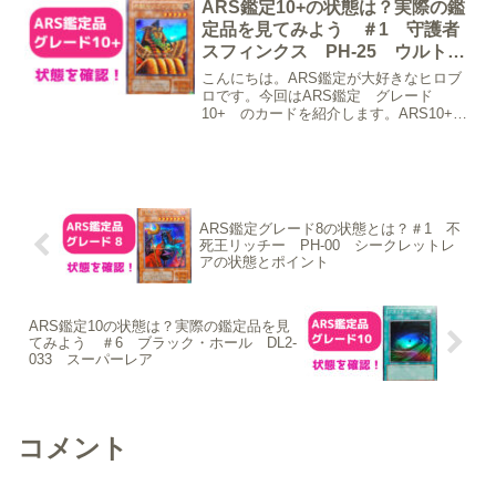
の状態として裏面左上にわずかなへこみ
ARS鑑定10+の状態は？実際の鑑
あり四隅の白かけなどは...
定品を見てみよう ＃1 守護者
スフィンクス PH-25 ウルトラ
レア
こんにちは。ARS鑑定が大好きなヒロブ
ロです。今回はARS鑑定 グレード
10+ のカードを紹介します。ARS10+
守護者スフィンクス PH-25 ウルトラ
レア紹介するカードは、「ARS10+ 守
護者スフィンクス PH-25 ウルトラレ
ア」...
ARS鑑定グレード8の状態とは？＃1 不
死王リッチー PH-00 シークレットレ
アの状態とポイント
ARS鑑定10の状態は？実際の鑑定品を見
てみよう ＃6 ブラック・ホール DL2-
033 スーパーレア
コメント