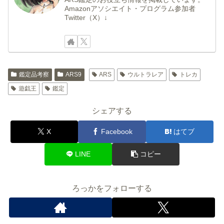
Amazonアソシエイト・プログラム参加者
Twitter（X）↓
鑑定品考察
ARS9
ARS
ウルトラレア
トレカ
遊戯王
鑑定
シェアする
X
Facebook
はてブ
LINE
コピー
ろっかをフォローする