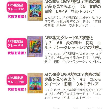
美しいです。ホイルが多いということは
ARS鑑定10の状態は？実際の鑑
傷がつきやすいので...
定品を見てみよう ＃5 青眼の
白龍 EX-49 ウルトラレア
こんにちは。ARS鑑定が大好きなヒロブ
ロです。今回紹介するカードは、「青眼
の白龍 EX-49 ウルトラレア
ARS10」です。かっこよすぎます
ね・・・ずっと見ていられる美しさで
す。このカードの状態としては表面にわ
ARS鑑定グレード9の状態と
ずかな枠キラ裏面上部に白い点...
は？ ＃5 炎の剣士 初期 ウ
ルトラシークレットレアの状態と
ポイント
こんにちは。ARS鑑定が大好きなヒロブ
ロです。今回紹介するカードは、「炎の
剣士 初期 ウルトラシークレットレ
ア グレード9」です。ろっか遊戯王公式
ガイドスターターブックの特典カードで
すね！背景の炎感と、険しい顔がかっこ
ARS鑑定10の状態は？実際の鑑
よくて好きなんですよね...
定品を見てみよう ＃3 コスモ
クイーン 初期 ウルトラレア
こんにちは。ARS鑑定が大好きなヒロブ
ロです。今回紹介するカードは、「コス
モクイーン 初期 ウルトラレア
ARS10」です。ろっか背景の青とホイル
がたまらない～～～表面裏面このカード