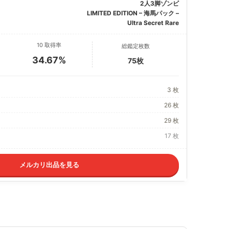
2人3脚ゾンビ
LIMITED EDITION – 海馬パック –
Ultra Secret Rare
10 取得率
総鑑定枚数
34.67%
75枚
3 枚
26 枚
29 枚
17 枚
メルカリ出品を見る