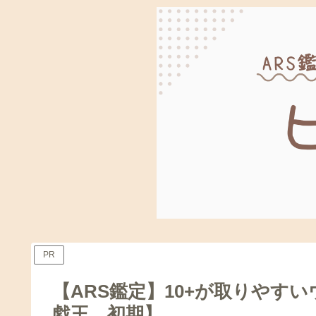
PR
【ARS鑑定】10+が取りやす
戯王 初期】