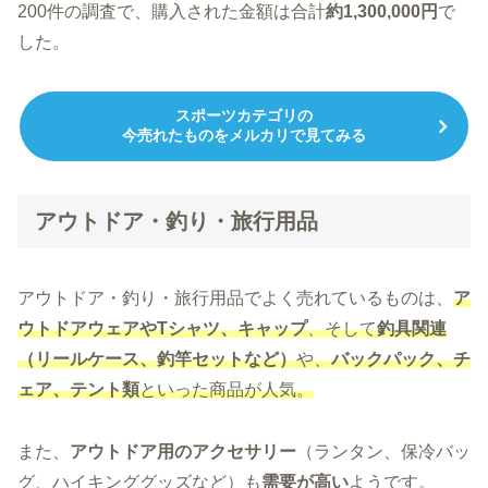
200件の調査で、購入された金額は合計
約1,300,000円
で
した。
スポーツカテゴリの
今売れたものをメルカリで見てみる
アウトドア・釣り・旅行用品
アウトドア・釣り・旅行用品でよく売れているものは、
ア
ウトドアウェアやTシャツ、キャップ
、そして
釣具関連
（リールケース、釣竿セットなど）
や、
バックパック、チ
ェア、テント類
といった商品が人気。
また、
アウトドア用のアクセサリー
（ランタン、保冷バッ
グ、ハイキンググッズなど）も
需要が高い
ようです。