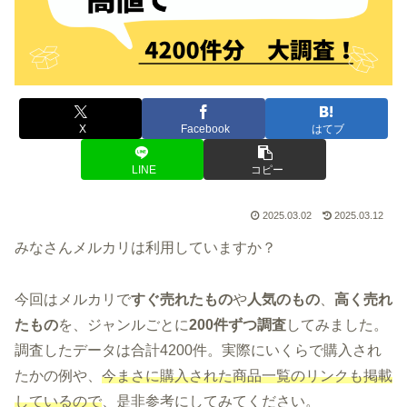
X
Facebook
はてブ
LINE
コピー
2025.03.02
2025.03.12
みなさんメルカリは利用していますか？
今回はメルカリで
すぐ売れたもの
や
人気のもの
、
高く売れ
たもの
を、ジャンルごとに
200件ずつ調査
してみました。
調査したデータは合計4200件。実際にいくらで購入され
たかの例や、
今まさに購入された商品一覧のリンクも掲載
しているので
、是非参考にしてみてください。