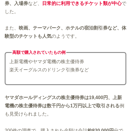
券、入場券
など、
日常的に利用できるチケット類が中心
で
した。
また、
映画、テーマパーク、ホテルの宿泊割引券など、体
験型のチケットも人気
のようです。
高額で購入されていた
もの例
上新電機やヤマダ電機の株主優待券
楽天イーグルスのドリンク引換券など
ヤマダホールディングスの株主優待券は19,400円、上新
電機の株主優待券は数千円から1万円以上で取引される
例
も見受けられました。
200件の調査で、購入された金額は合計
約820,000円
分で