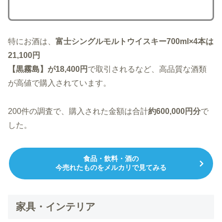
特にお酒は、
富士シングルモルトウイスキー700ml×4本は
21,100円
【黒霧島】が18,400円
で取引されるなど、高品質な酒類
が高値で購入されています。
200件の調査で、購入された金額は合計
約600,000円分
で
した。
食品・飲料・酒の
今売れたものをメルカリで見てみる
家具・インテリア