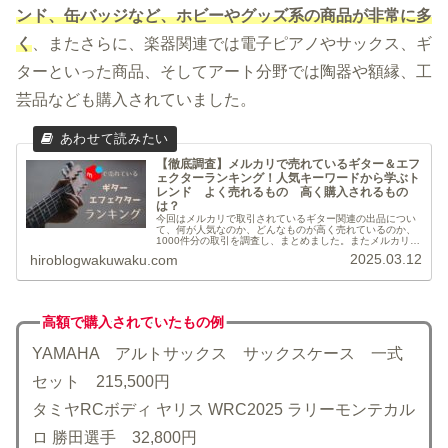
ンド、缶バッジなど、ホビーやグッズ系の商品が非常に多
く
、またさらに、楽器関連では電子ピアノやサックス、ギ
ターといった商品、そしてアート分野では陶器や額縁、工
芸品なども購入されていました。
【徹底調査】メルカリで売れているギター＆エフ
ェクターランキング！人気キーワードから学ぶト
レンド よく売れるもの 高く購入されるもの
は？
今回はメルカリで取引されているギター関連の出品につい
て、何が人気なのか、どんなものが高く売れているのか、
1000件分の取引を調査し、まとめました。またメルカリで
の取引に関する注意点も踏まえて解説しています。この記
2025.03.12
hiroblogwakuwaku.com
事でわかること！ギターやエフ...
高額で購入されていた
もの例
YAMAHA アルトサックス サックスケース 一式
セット 215,500円
タミヤRCボディ ヤリス WRC2025 ラリーモンテカル
ロ 勝田選手 32,800円