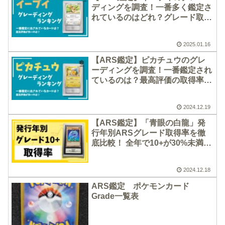
ディングを調査！一番多く鑑定さ
れているのはどれ？グレード取得
率もあわせて紹介【ポケモンカー
ドゲーム】
2025.01.16
【ARS鑑定】ピカチュウのグレ
ーディングを調査！一番鑑定され
ているのは？最高評価の取得率が
高いカードも紹介【ポケカ】
2024.12.19
【ARS鑑定】「青眼の白龍」発
行年別ARSグレード取得率を徹
底比較！ 全年で10+が30%未満と
いう意外な結果も
2024.12.18
ARS鑑定 ポケモンカード
Grade一覧表