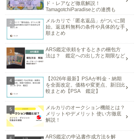
ド・レアなど徹底解説！
TamagotchiParadiseとの連携も
メルカリで「匿名返品」がついに開
始。返送料無料の条件や具体的な手
順まとめ
ARS鑑定依頼をするときの梱包方
法は？ 鑑定への出し方と期限など
【2026年最新】PSAが料金・納期
を全面改定。価格や変更点、新旧比
較まとめ【PSA 鑑定】
メルカリのオークション機能とは？
メリットやデメリット 使い方徹底
解説！
ARS鑑定の申込書作成方法を解