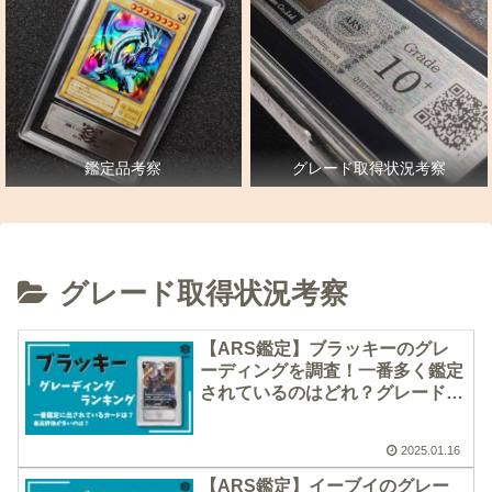
鑑定品考察
グレード取得状況考察
グレード取得状況考察
【ARS鑑定】ブラッキーのグレ
ーディングを調査！一番多く鑑定
されているのはどれ？グレード取
得率もあわせて紹介【 ポケモン
カードゲーム 】
2025.01.16
【ARS鑑定】イーブイのグレー