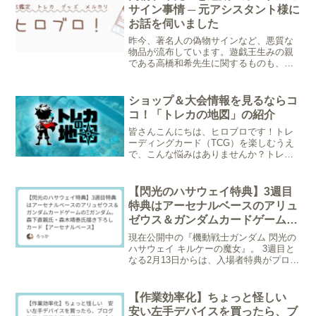
か？今回は、月間約1,00...
サイン事情 ─ 元アシスタント様に
お話を伺いました
昨今、著名人の偽物サインなど、悪質な
物品が流布しています。遊戯王生みの親
である高橋和希先生に関するものも、同
様に確認されています。遊戯王カード自
体にサインがなされているものも今後出
てくる可能性がありますが、高橋先生が
ショップ＆大会情報を見るならコ
亡くなられている今、真贋...
コ！「トレカの地図」の紹介
皆さんこんにちは、ヒロブロです！トレ
ーディングカード（TCG）を楽しむうえ
で、こんな悩みはありませんか？トレカ
ショップがどこにあるのか調べたいショ
ップで扱っているカードタイトルが知り
たい！どこで大会が開かれているか調べ
【閃光のハサウェイ特典】3週目
たい！デュエルスペース...
特典はアーセナルベースのアリュ
ゼウス＆ガンダムカードゲームの
Ξガンダム。森下直親氏・森木靖
現在公開中の『機動戦士ガンダム 閃光の
泰氏描き下ろしカード【アーセナ
ハサウェイ キルケーの魔女』。 3週目と
なる2月13日からは、入場者特典がプロモ
ルベース】
ーションカードパックに切り替わってい
ます。配布期間は2月19日(木)まで。パッ
クには「アーセナルベース」と「ガンダ
【作業効率化】ちょっと怪しい
ムカード...
安い左手デバイスを買ったら、ブ