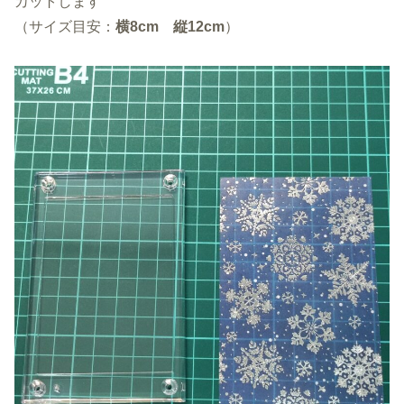
カットします
（サイズ目安：
横8cm 縦12cm
）