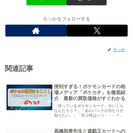
ろっかをフォローする
ろっか
関連記事
便利すぎる！ポケモンカードの相
場メディア「ポケカチ」を徹底紹
介 最新の買取価格がすぐわかる
「持っているポケモンカード、今いくら
なんだろう？」「あのパックの当たりが
知りたい。」「売り時はいつ・・・？」
そんな悩みを抱えるポケカコレクターや
プレイヤーの皆様、相場や当たりカード
チェックに時間をかけすぎていません
高橋和希先生と遊戯王カードへの