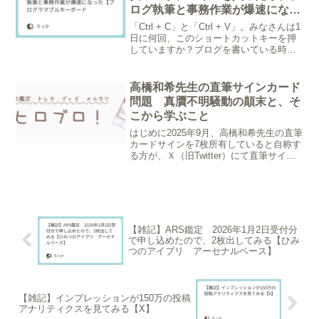
ログ執筆と事務作業が爆速になっ
た【プログラマブルキーボード】
「Ctrl + C」と「Ctrl + V」。みなさんは1
日に何回、このショートカットキーを押
していますか？ブログを書いている時、
資料をまとめている時、コピペ等ショー
トカットの地味な指の移動の繰り返し、
ちょっと面倒だったりしませんか？私は
高橋和希先生の直筆サインカード
これ...
問題 真贋不明騒動の顛末と、そ
こから学ぶこと
はじめに2025年9月、高橋和希先生の直筆
カードサインを7枚所有していると自称す
る方が、Ｘ（旧Twitter）にて直筆サイン
カードを公開しました。ですが、そのサ
インに深い疑義が生じ、広く拡散され話
題となりました。現在当該投稿やアカウ
ントは削...
【雑記】ARS鑑定 2026年1月2日受付分
で申し込めたので、2枚出してみる【ひみ
つのアイプリ アーセナルベース】
【雑記】インプレッションが150万の投稿
アナリティクスを見てみる【X】