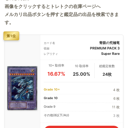
画像をクリックするとトレトクの在庫ページへ
メルカリ出品ボタンを押すと鑑定品の出品を検索できま
す。
第1位
青眼の究極竜
カード名
PREMIUM PACK 3
収録
Super Rare
レアリティ
10+ 取得率
10 取得率
総鑑定枚数
16.67%
25.00%
24枚
Grade 10+
4 枚
Grade 10
6 枚
Grade 9
11 枚
その他(8以下/AU)
3 枚