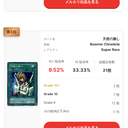
メルカリ出品を見る
第3位
天使の施し
カード名
Booster Chronicle
収録
Super Rare
レアリティ
10+ 取得率
10 取得率
総鑑定枚数
9.52%
33.33%
21枚
Grade 10+
2 枚
Grade 10
7 枚
Grade 9
12 枚
その他(8以下/AU)
0 枚
メルカリ出品を見る