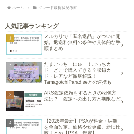
ホーム
グレード取得状況考察
人気記事ランキング
メルカリで「匿名返品」がついに開
始。返送料無料の条件や具体的な手
順まとめ
たまごっち にゅー！ごっちカー
ド どこで購入できる？収録カー
ド・レアなど徹底解説！
TamagotchiParadiseとの連携も
ARS鑑定依頼をするときの梱包方
法は？ 鑑定への出し方と期限など
【2026年最新】PSAが料金・納期
を全面改定。価格や変更点、新旧比
較まとめ【PSA 鑑定】