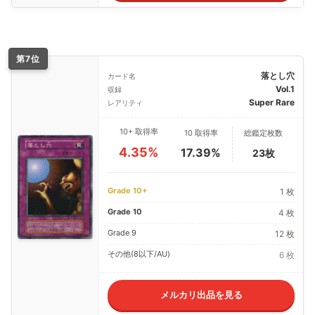
第7位
落とし穴
カード名
Vol.1
収録
Super Rare
レアリティ
10+ 取得率
10 取得率
総鑑定枚数
4.35%
17.39%
23枚
Grade 10+
1 枚
Grade 10
4 枚
Grade 9
12 枚
その他(8以下/AU)
6 枚
メルカリ出品を見る