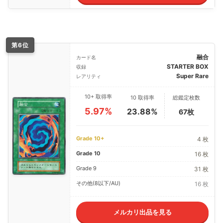
第6位
融合
カード名
STARTER BOX
収録
Super Rare
レアリティ
10+ 取得率
10 取得率
総鑑定枚数
5.97%
23.88%
67枚
Grade 10+
4 枚
Grade 10
16 枚
Grade 9
31 枚
その他(8以下/AU)
16 枚
メルカリ出品を見る