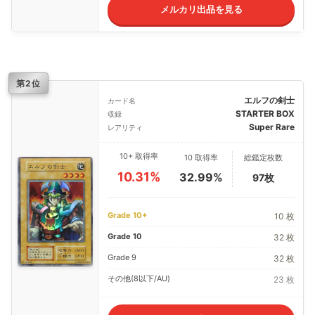
メルカリ出品を見る
第2位
エルフの剣士
カード名
STARTER BOX
収録
Super Rare
レアリティ
10+ 取得率
10 取得率
総鑑定枚数
10.31%
32.99%
97枚
Grade 10+
10 枚
Grade 10
32 枚
Grade 9
32 枚
その他(8以下/AU)
23 枚