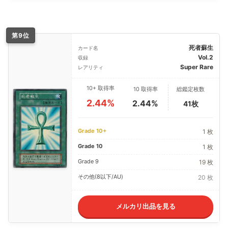
第9位
死者蘇生
カード名
Vol.2
収録
Super Rare
レアリティ
10+ 取得率
10 取得率
総鑑定枚数
2.44%
2.44%
41枚
Grade 10+
1 枚
Grade 10
1 枚
Grade 9
19 枚
その他(8以下/AU)
20 枚
メルカリ出品を見る