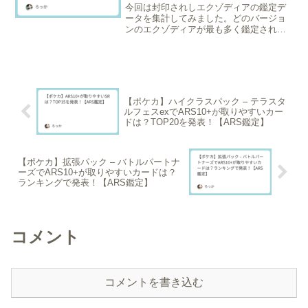
戯王】
今回は封印されしエクゾディアの鑑定デ
ータを集計してみました。どのバージョ
ンのエクゾディアが最も多く鑑定されて
いるのか、そして最高評価である
Grade10+やGrade10の取得難易度はどう
なっているのか、ランキング形式（鑑定
枚数順）でご紹介...
【ポケカ】ハイクラスパック – テラスタ
ルフェスexでARS10+が取りやすいカー
ドは？TOP20を発表！【ARS鑑定】
【ポケカ】拡張パック – バトルパートナ
ーズでARS10+が取りやすいカードは？
ランキングで発表！【ARS鑑定】
コメント
コメントを書き込む