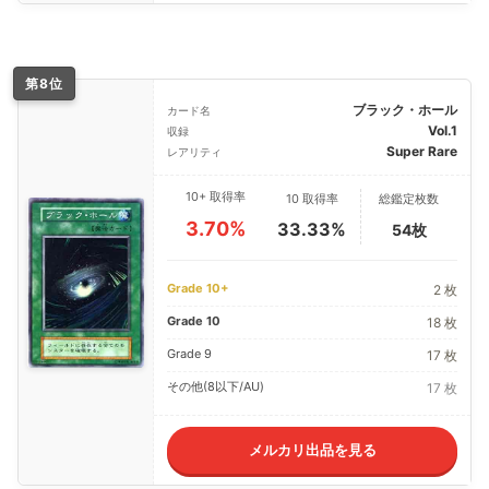
第8位
ブラック・ホール
カード名
Vol.1
収録
Super Rare
レアリティ
10+ 取得率
10 取得率
総鑑定枚数
3.70%
33.33%
54枚
Grade 10+
2 枚
Grade 10
18 枚
Grade 9
17 枚
その他(8以下/AU)
17 枚
メルカリ出品を見る