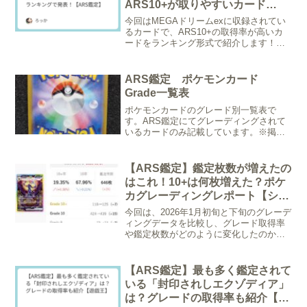
ARS10+が取りやすいカード
は？ ランキングで発表！【ARS
今回はMEGAドリームexに収録されてい
鑑定】
るカードで、ARS10+の取得率が高いカ
ードをランキング形式で紹介します！※
調査日2026/4/17 グレーディング枚数が
20枚以上のものが対象。/* --- ランキング
特化型パネルCSS --- *...
ARS鑑定 ポケモンカード
Grade一覧表
ポケモンカードのグレード別一覧表で
す。ARS鑑定にてグレーディングされて
いるカードのみ記載しています。※掲載
している収録パック等シャイニースターV
～レイジングサーフ その他プロモ等 更
新日 2023.10.30上記収録で、グレーディ
【ARS鑑定】鑑定枚数が増えたの
ングされ...
はこれ！10+は何枚増えた？ポケ
カグレーディングレポート【シャ
イニートレジャーex～MEGAドリ
今回は、2026年1月初旬と下旬のグレーデ
ームex 1/27時点】
ィングデータを比較し、グレード取得率
や鑑定枚数がどのように変化したのかを
調査しました。（シャイニートレジャex
～MEGAドリームex）鑑定枚数が増加し
たカードは128種類！具体的な数値と推移
【ARS鑑定】最も多く鑑定されて
を一目で...
いる「封印されしエクゾディア」
は？グレードの取得率も紹介【遊