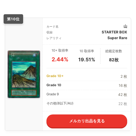
第10位
山
カード名
STARTER BOX
収録
Super Rare
レアリティ
10+ 取得率
10 取得率
総鑑定枚数
2.44%
19.51%
82枚
Grade 10+
2 枚
Grade 10
16 枚
Grade 9
42 枚
その他(8以下/AU)
22 枚
メルカリ出品を見る