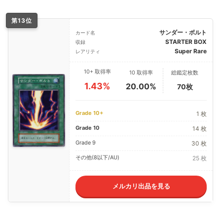
第13位
サンダー・ボルト
カード名
STARTER BOX
収録
Super Rare
レアリティ
10+ 取得率
10 取得率
総鑑定枚数
1.43%
20.00%
70枚
Grade 10+
1 枚
Grade 10
14 枚
Grade 9
30 枚
その他(8以下/AU)
25 枚
メルカリ出品を見る