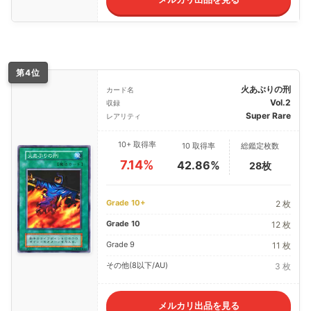
第4位
火あぶりの刑
カード名
Vol.2
収録
Super Rare
レアリティ
10+ 取得率
10 取得率
総鑑定枚数
7.14%
42.86%
28枚
Grade 10+
2 枚
Grade 10
12 枚
Grade 9
11 枚
その他(8以下/AU)
3 枚
メルカリ出品を見る