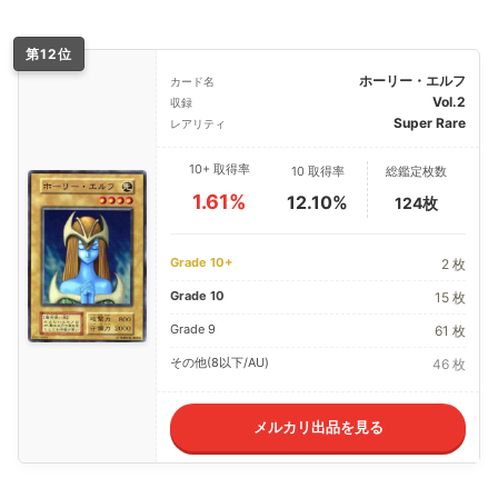
第12位
ホーリー・エルフ
カード名
Vol.2
収録
Super Rare
レアリティ
10+ 取得率
10 取得率
総鑑定枚数
1.61%
12.10%
124枚
Grade 10+
2 枚
Grade 10
15 枚
Grade 9
61 枚
その他(8以下/AU)
46 枚
メルカリ出品を見る