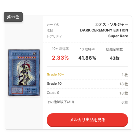
第11位
カオス・ソルジャー
カード名
DARK CEREMONY EDITION
収録
Super Rare
レアリティ
10+ 取得率
10 取得率
総鑑定枚数
2.33%
41.86%
43枚
Grade 10+
1 枚
Grade 10
18 枚
Grade 9
18 枚
その他(8以下/AU)
6 枚
メルカリ出品を見る