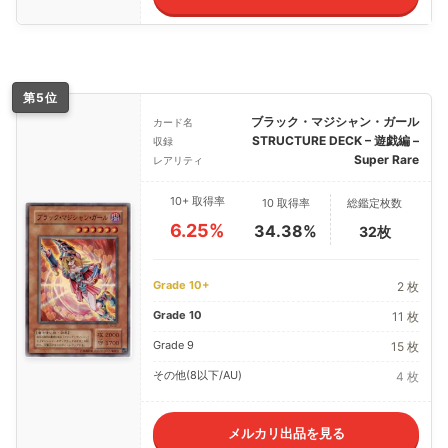
第5位
ブラック・マジシャン・ガール
カード名
STRUCTURE DECK – 遊戯編 –
収録
Super Rare
レアリティ
10+ 取得率
10 取得率
総鑑定枚数
6.25%
34.38%
32枚
Grade 10+
2 枚
Grade 10
11 枚
Grade 9
15 枚
その他(8以下/AU)
4 枚
メルカリ出品を見る