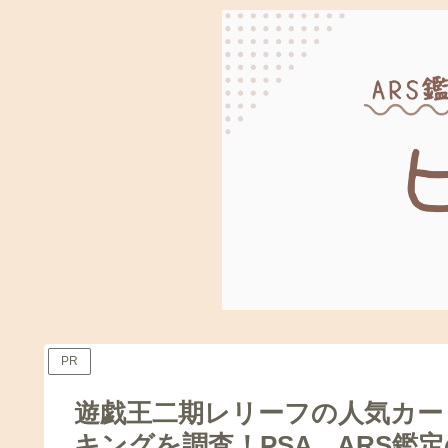
PR
遊戯王二期レリーフの人気カー
キングを調査！PSA ARS鑑