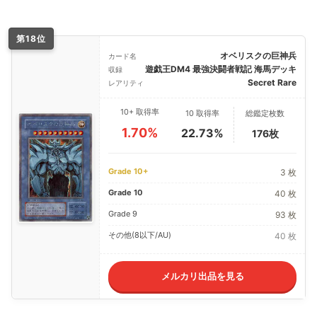
第18位
オベリスクの巨神兵
カード名
遊戯王DM4 最強決闘者戦記 海馬デッキ
収録
Secret Rare
レアリティ
10+ 取得率
10 取得率
総鑑定枚数
1.70%
22.73%
176枚
Grade 10+
3 枚
Grade 10
40 枚
Grade 9
93 枚
その他(8以下/AU)
40 枚
メルカリ出品を見る