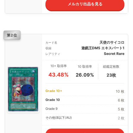
メルカリ出品を見る
第2位
天使のサイコロ
カード名
遊戯王DM5 エキスパート1
収録
Secret Rare
レアリティ
10+ 取得率
10 取得率
総鑑定枚数
43.48%
26.09%
23枚
Grade 10+
10 枚
Grade 10
6 枚
Grade 9
5 枚
その他(8以下/AU)
2 枚