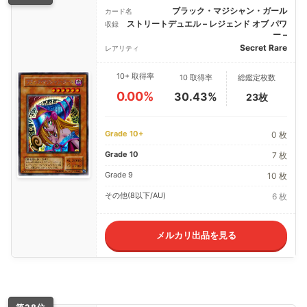
ブラック・マジシャン・ガール
カード名
ストリートデュエル – レジェンド オブ パワ
収録
ー –
Secret Rare
レアリティ
10+ 取得率
10 取得率
総鑑定枚数
0.00%
30.43%
23枚
Grade 10+
0 枚
Grade 10
7 枚
Grade 9
10 枚
その他(8以下/AU)
6 枚
メルカリ出品を見る