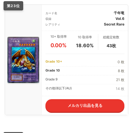
第23位
千年竜
カード名
Vol.6
収録
Secret Rare
レアリティ
10+ 取得率
10 取得率
総鑑定枚数
0.00%
18.60%
43枚
Grade 10+
0 枚
Grade 10
8 枚
Grade 9
21 枚
その他(8以下/AU)
14 枚
メルカリ出品を見る