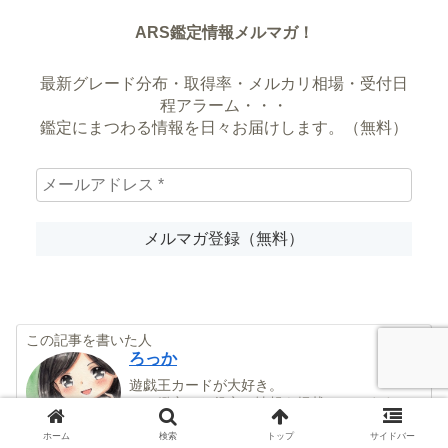
ARS鑑定情報メルマガ！
最新グレード分布・取得率・メルカリ相場・受付日
程アラーム・・・
鑑定にまつわる情報を日々お届けします。（無料）
この記事を書いた人
ろっか
遊戯王カードが大好き。
ARS鑑定のお役立ち情報を掲載しています。
Amazonアソシエイト・プログラム参加者
Twitter（X）↓
ホーム
検索
トップ
サイドバー