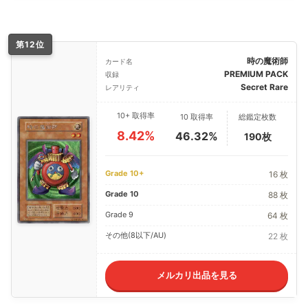
第12位
時の魔術師
カード名
PREMIUM PACK
収録
Secret Rare
レアリティ
10+ 取得率
10 取得率
総鑑定枚数
8.42%
46.32%
190枚
Grade 10+
16 枚
Grade 10
88 枚
Grade 9
64 枚
その他(8以下/AU)
22 枚
メルカリ出品を見る