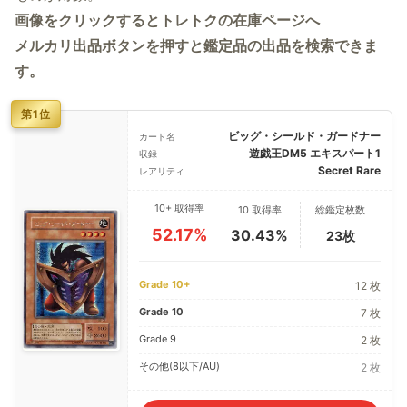
画像をクリックするとトレトクの在庫ページへ
メルカリ出品ボタンを押すと鑑定品の出品を検索できま
す。
第1位
ビッグ・シールド・ガードナー
カード名
遊戯王DM5 エキスパート1
収録
Secret Rare
レアリティ
10+ 取得率
10 取得率
総鑑定枚数
52.17%
30.43%
23枚
Grade 10+
12 枚
Grade 10
7 枚
Grade 9
2 枚
その他(8以下/AU)
2 枚