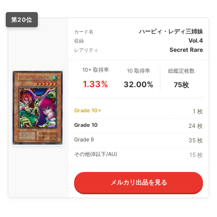
第20位
ハーピィ・レディ三姉妹
カード名
Vol.4
収録
Secret Rare
レアリティ
10+ 取得率
10 取得率
総鑑定枚数
1.33%
32.00%
75枚
Grade 10+
1 枚
Grade 10
24 枚
Grade 9
35 枚
その他(8以下/AU)
15 枚
メルカリ出品を見る