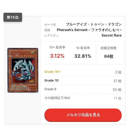
第15位
ブルーアイズ・トゥーン・ドラゴン
カード名
Pharaoh’s Servant – ファラオのしもべ –
収録
Secret Rare
レアリティ
10+ 取得率
10 取得率
総鑑定枚数
3.12%
32.81%
64枚
Grade 10+
2 枚
Grade 10
21 枚
Grade 9
30 枚
その他(8以下/AU)
11 枚
メルカリ出品を見る