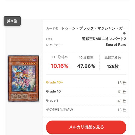
第9位
トゥーン・ブラック・マジシャン・ガー
カード名
ル
遊戯王DM6 エキスパート2
収録
Secret Rare
レアリティ
10+ 取得率
10 取得率
総鑑定枚数
10.16%
47.66%
128枚
Grade 10+
13 枚
Grade 10
61 枚
Grade 9
41 枚
その他(8以下/AU)
13 枚
メルカリ出品を見る