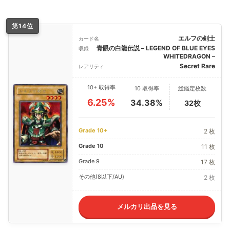
第14位
エルフの剣士
カード名
青眼の白龍伝説 – LEGEND OF BLUE EYES
収録
WHITEDRAGON –
Secret Rare
レアリティ
10+ 取得率
10 取得率
総鑑定枚数
6.25%
34.38%
32枚
Grade 10+
2 枚
Grade 10
11 枚
Grade 9
17 枚
その他(8以下/AU)
2 枚
メルカリ出品を見る