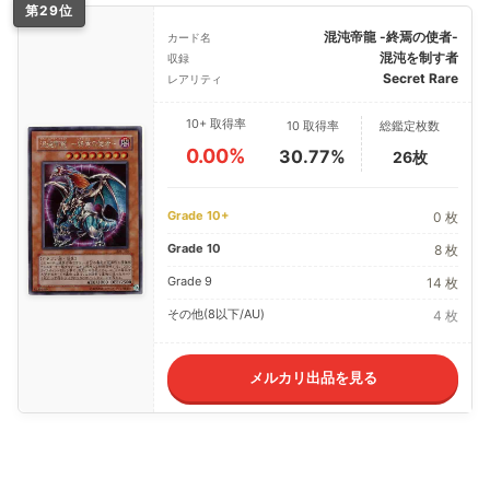
第29位
混沌帝龍 -終焉の使者-
カード名
混沌を制す者
収録
Secret Rare
レアリティ
10+ 取得率
10 取得率
総鑑定枚数
0.00%
30.77%
26枚
Grade 10+
0 枚
Grade 10
8 枚
Grade 9
14 枚
その他(8以下/AU)
4 枚
メルカリ出品を見る