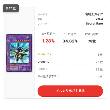
第21位
竜騎士ガイア
カード名
Vol.3
収録
Secret Rare
レアリティ
10+ 取得率
10 取得率
総鑑定枚数
1.28%
34.62%
78枚
Grade 10+
1 枚
Grade 10
27 枚
Grade 9
32 枚
その他(8以下/AU)
18 枚
メルカリ出品を見る