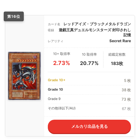
第16位
レッドアイズ・ブラックメタルドラゴン
カード名
遊戯王真デュエルモンスターズ 封印されし
収録
記憶
Secret Rare
レアリティ
10+ 取得率
10 取得率
総鑑定枚数
2.73%
20.77%
183枚
Grade 10+
5 枚
Grade 10
38 枚
Grade 9
73 枚
その他(8以下/AU)
67 枚
メルカリ出品を見る