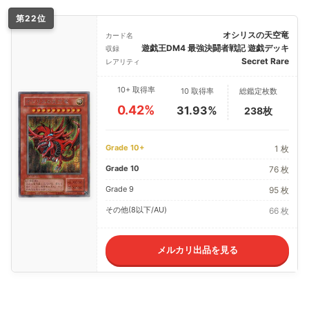
第22位
オシリスの天空竜
カード名
遊戯王DM4 最強決闘者戦記 遊戯デッキ
収録
Secret Rare
レアリティ
10+ 取得率
10 取得率
総鑑定枚数
0.42%
31.93%
238枚
Grade 10+
1 枚
Grade 10
76 枚
Grade 9
95 枚
その他(8以下/AU)
66 枚
メルカリ出品を見る