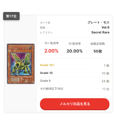
第17位
グレート・モス
カード名
Vol.6
収録
Secret Rare
レアリティ
10+ 取得率
10 取得率
総鑑定枚数
2.00%
20.00%
50枚
Grade 10+
1 枚
Grade 10
10 枚
Grade 9
24 枚
その他(8以下/AU)
15 枚
メルカリ出品を見る