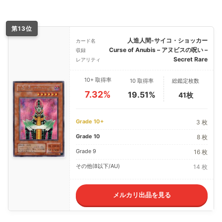
第13位
人造人間-サイコ・ショッカー
カード名
Curse of Anubis – アヌビスの呪い –
収録
Secret Rare
レアリティ
10+ 取得率
10 取得率
総鑑定枚数
7.32%
19.51%
41枚
Grade 10+
3 枚
Grade 10
8 枚
Grade 9
16 枚
その他(8以下/AU)
14 枚
メルカリ出品を見る