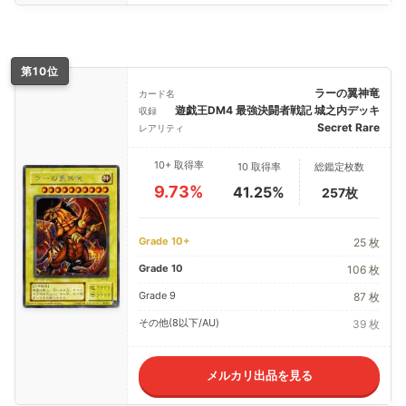
第10位
ラーの翼神竜
カード名
遊戯王DM4 最強決闘者戦記 城之内デッキ
収録
Secret Rare
レアリティ
10+ 取得率
10 取得率
総鑑定枚数
9.73%
41.25%
257枚
Grade 10+
25 枚
Grade 10
106 枚
Grade 9
87 枚
その他(8以下/AU)
39 枚
メルカリ出品を見る