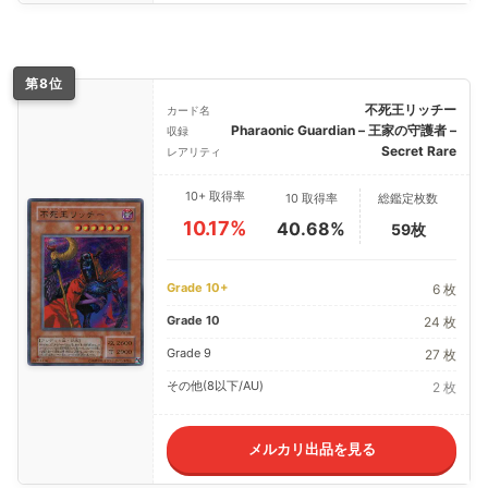
第8位
不死王リッチー
カード名
Pharaonic Guardian – 王家の守護者 –
収録
Secret Rare
レアリティ
10+ 取得率
10 取得率
総鑑定枚数
10.17%
40.68%
59枚
Grade 10+
6 枚
Grade 10
24 枚
Grade 9
27 枚
その他(8以下/AU)
2 枚
メルカリ出品を見る