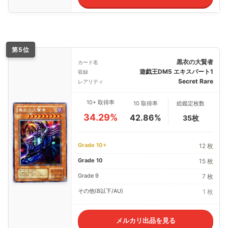
第5位
黒衣の大賢者
カード名
遊戯王DM5 エキスパート1
収録
Secret Rare
レアリティ
10+ 取得率
10 取得率
総鑑定枚数
34.29%
42.86%
35枚
Grade 10+
12 枚
Grade 10
15 枚
Grade 9
7 枚
その他(8以下/AU)
1 枚
メルカリ出品を見る