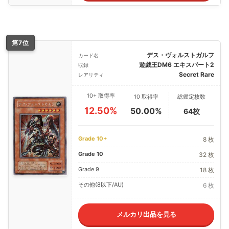
第7位
デス・ヴォルストガルフ
カード名
遊戯王DM6 エキスパート2
収録
Secret Rare
レアリティ
10+ 取得率
10 取得率
総鑑定枚数
12.50%
50.00%
64枚
Grade 10+
8 枚
Grade 10
32 枚
Grade 9
18 枚
その他(8以下/AU)
6 枚
メルカリ出品を見る