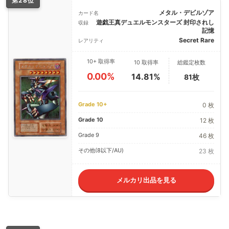
第28位
メタル・デビルゾア
カード名
遊戯王真デュエルモンスターズ 封印されし
収録
記憶
Secret Rare
レアリティ
10+ 取得率
10 取得率
総鑑定枚数
0.00%
14.81%
81枚
Grade 10+
0 枚
Grade 10
12 枚
Grade 9
46 枚
その他(8以下/AU)
23 枚
メルカリ出品を見る