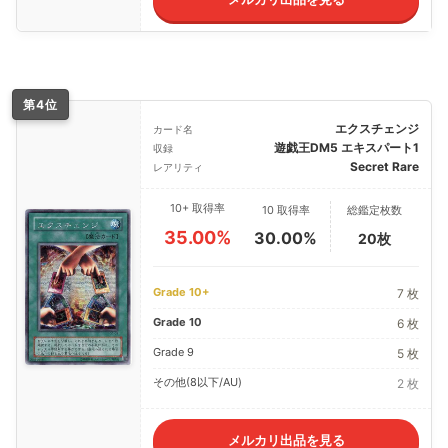
第4位
エクスチェンジ
カード名
遊戯王DM5 エキスパート1
収録
Secret Rare
レアリティ
10+ 取得率
10 取得率
総鑑定枚数
35.00%
30.00%
20枚
Grade 10+
7 枚
Grade 10
6 枚
Grade 9
5 枚
その他(8以下/AU)
2 枚
メルカリ出品を見る