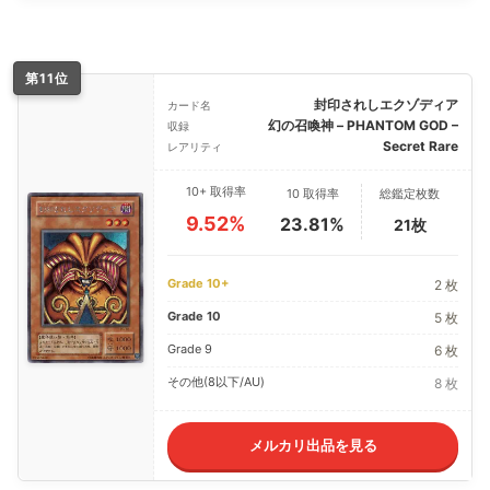
第11位
封印されしエクゾディア
カード名
幻の召喚神 – PHANTOM GOD –
収録
Secret Rare
レアリティ
10+ 取得率
10 取得率
総鑑定枚数
9.52%
23.81%
21枚
Grade 10+
2 枚
Grade 10
5 枚
Grade 9
6 枚
その他(8以下/AU)
8 枚
メルカリ出品を見る