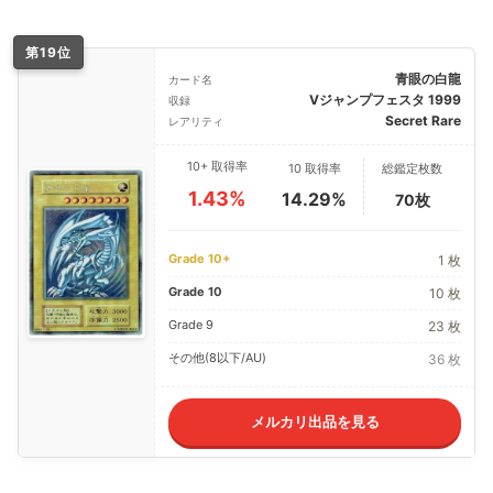
第19位
青眼の白龍
カード名
Vジャンプフェスタ 1999
収録
Secret Rare
レアリティ
10+ 取得率
10 取得率
総鑑定枚数
1.43%
14.29%
70枚
Grade 10+
1 枚
Grade 10
10 枚
Grade 9
23 枚
その他(8以下/AU)
36 枚
メルカリ出品を見る