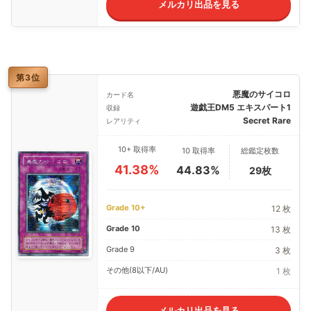
メルカリ出品を見る
第3位
悪魔のサイコロ
カード名
遊戯王DM5 エキスパート1
収録
Secret Rare
レアリティ
10+ 取得率
10 取得率
総鑑定枚数
41.38%
44.83%
29枚
Grade 10+
12 枚
Grade 10
13 枚
Grade 9
3 枚
その他(8以下/AU)
1 枚
メルカリ出品を見る