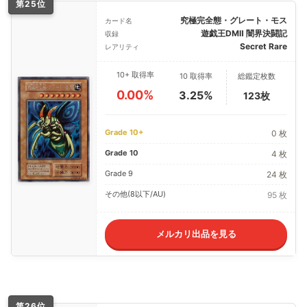
第25位
究極完全態・グレート・モス
カード名
遊戯王DMⅡ 闇界決闘記
収録
Secret Rare
レアリティ
10+ 取得率
10 取得率
総鑑定枚数
0.00%
3.25%
123枚
Grade 10+
0 枚
Grade 10
4 枚
Grade 9
24 枚
その他(8以下/AU)
95 枚
メルカリ出品を見る
第26位