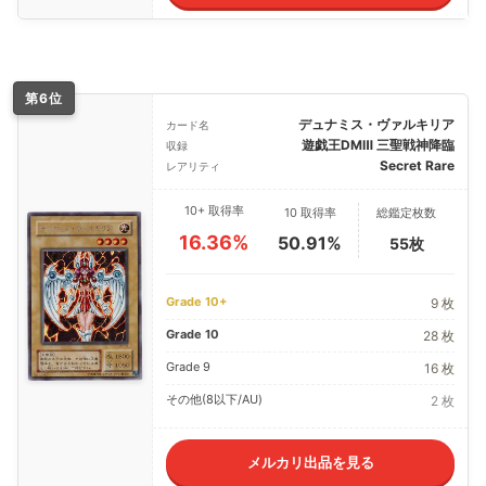
第6位
デュナミス・ヴァルキリア
カード名
遊戯王DMⅢ 三聖戦神降臨
収録
Secret Rare
レアリティ
10+ 取得率
10 取得率
総鑑定枚数
16.36%
50.91%
55枚
Grade 10+
9 枚
Grade 10
28 枚
Grade 9
16 枚
その他(8以下/AU)
2 枚
メルカリ出品を見る