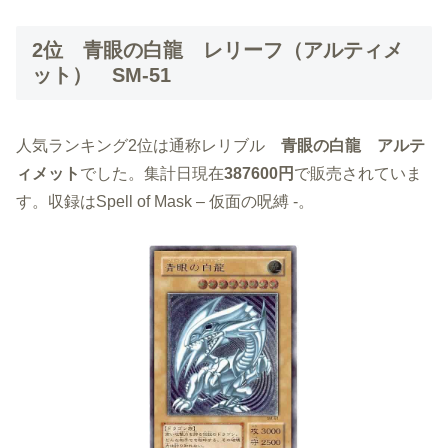
2位 青眼の白龍 レリーフ（アルティメ
ット） SM-51
人気ランキング2位は通称レリブル
青眼の白龍 アルテ
ィメット
でした。集計日現在
387600円
で販売されていま
す。収録はSpell of Mask – 仮面の呪縛 -。