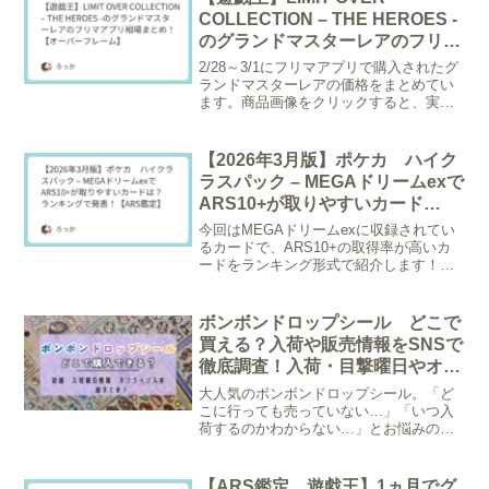
メルカリ出...
COLLECTION – THE HEROES -
のグランドマスターレアのフリマ
アプリ相場まとめ！【オーバーフ
2/28～3/1にフリマアプリで購入されたグ
レーム】
ランドマスターレアの価格をまとめてい
ます。商品画像をクリックすると、実際
に売れた商品のページを確認できます。
※メルカリアンバサダーリンク作成機能
により作成された画像になります。 王の
【2026年3月版】ポケカ ハイク
しもべ ブラッ...
ラスパック – MEGAドリームexで
ARS10+が取りやすいカード
は？ ランキングで発表！【ARS
今回はMEGAドリームexに収録されてい
鑑定】
るカードで、ARS10+の取得率が高いカ
ードをランキング形式で紹介します！※
調査日2026/3/21 グレーディング枚数が
20枚以上のものが対象。/* --- ランキング
特化型パネルCSS --- *...
ボンボンドロップシール どこで
買える？入荷や販売情報をSNSで
徹底調査！入荷・目撃曜日やオン
ラインでの入手方法も
大人気のボンボンドロップシール。「ど
こに行っても売っていない…」「いつ入
荷するのかわからない…」とお悩みの方
も多いのではないでしょうか。そこで、
X（旧Twitter）上の入荷報告や購入報告を
徹底調査！「どのようなお店で」「何曜
【ARS鑑定 遊戯王】1ヵ月でグ