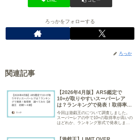
ろっかをフォローする
ろっか
関連記事
【2026年4月版】ARS鑑定で
10+が取りやすいスーパーレア
は？ランキングで発表！取得率
調べてみた【遊戯王 初期～４
今回は遊戯王のについて調査しました。
期】
スーパーレアの中で10+の取得率が高いの
はどれか、ランキング形式で発表しま
す。※調査日2026/4/17 20枚以上グレー
ディングされているものが対象。画像を
クリックするとトレトクの在庫ページへ
【遊戯王】LIMIT OVER