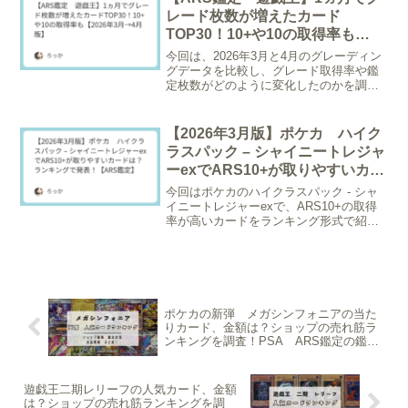
日に」入荷・販...
レード枚数が増えたカード
TOP30！10+や10の取得率も
【2026年3月→4月版】
今回は、2026年3月と4月のグレーディン
グデータを比較し、グレード取得率や鑑
定枚数がどのように変化したのかを調査
しました。（初期～4期）具体的な数値と
推移を一目でわかるようにまとめました
ので、鑑定出しの参考にしてみてくださ
【2026年3月版】ポケカ ハイク
い。※総鑑定数が...
ラスパック – シャイニートレジャ
ーexでARS10+が取りやすいカー
ドは？ランキングで発表！【ARS
今回はポケカのハイクラスパック - シャ
鑑定】
イニートレジャーexで、ARS10+の取得
率が高いカードをランキング形式で紹介
します！※調査日2026/3/22、グレーディ
ング枚数が20枚以上のものが対象。▼画
像クリックでトレトクの在庫をチェック
で...
ポケカの新弾 メガシンフォニアの当た
りカード、金額は？ショップの売れ筋ラ
ンキングを調査！PSA ARS鑑定の鑑定
枚数や相場情報も！
遊戯王二期レリーフの人気カード、金額
は？ショップの売れ筋ランキングを調