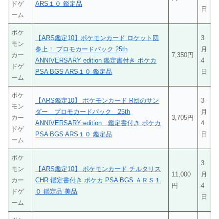
ドゲ
ARS１０ 鑑定品
日
ーム
ポケ
【ARS鑑定10】ポケモンカード ロケット団
3
モン
参上！ プロモカードパック 25th
月
カー
7,350円
ANNIVERSARY edition 鑑定書付き ポケカ
4
ドゲ
PSA BGS ARS１０ 鑑定品
日
ーム
ポケ
【ARS鑑定10】 ポケモンカード R団のサン
3
モン
ダー プロモカードパック 25th
月
カー
3,705円
ANNIVERSARY edition 鑑定書付き ポケカ
4
ドゲ
PSA BGS ARS１０ 鑑定品
日
ーム
ポケ
3
モン
【ARS鑑定10】 ポケモンカード チルタリス
11,000
月
カー
CHR 鑑定書付き ポケカ PSA BGS ＡＲＳ１
円
4
ドゲ
０ 鑑定品 美品
日
ーム