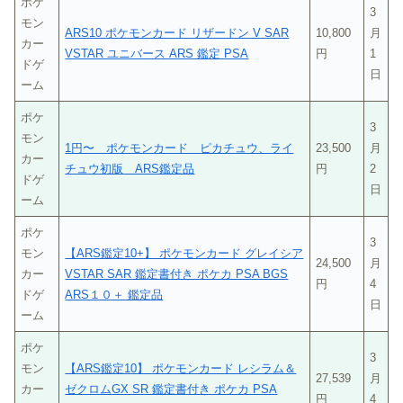
ポケ
3
モン
ARS10 ポケモンカード リザードン V SAR
10,800
月
カー
VSTAR ユニバース ARS 鑑定 PSA
円
1
ドゲ
日
ーム
ポケ
3
モン
1円〜 ポケモンカード ピカチュウ、ライ
23,500
月
カー
チュウ初版 ARS鑑定品
円
2
ドゲ
日
ーム
ポケ
3
モン
【ARS鑑定10+】 ポケモンカード グレイシア
24,500
月
カー
VSTAR SAR 鑑定書付き ポケカ PSA BGS
円
4
ドゲ
ARS１０＋ 鑑定品
日
ーム
ポケ
3
モン
【ARS鑑定10】 ポケモンカード レシラム＆
27,539
月
カー
ゼクロムGX SR 鑑定書付き ポケカ PSA
円
4