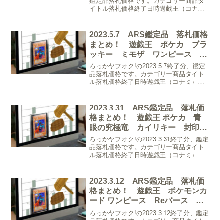
鑑定品落札価格です。カテゴリー商品タ
イトル落札価格終了日時遊戯王（コナ
ミ）【ARS10】世界に4枚 カオス・ソル
ジャー プリズマティックシークレット
PSEC-JP004 鑑定書/台紙/段ボ...
2023.5.7 ARS鑑定品 落札価格
まとめ！ 遊戯王 ポケカ ブラ
ッキー ミモザ ワンピース ヴ
ァイスシュヴァルツ など
ろっかヤフオク!の2023.5.7終了分、鑑定
品落札価格です。カテゴリー商品タイト
ル落札価格終了日時遊戯王（コナミ）
【ARS9】遊戯王 真紅眼の黒竜 ウルト
ラパラレル ２期 PG-09 幻の召喚神
ARS PSA BGS鑑定17,300円5...
2023.3.31 ARS鑑定品 落札価
格まとめ！ 遊戯王 ポケカ 青
眼の究極竜 カイリキー 封印さ
れしエクゾディア など
ろっかヤフオク!の2023.3.31終了分、鑑定
品落札価格です。カテゴリー商品タイト
ル落札価格終了日時遊戯王（コナミ）
【ARS鑑定10+】青眼の究極竜 ホログラ
フィックレア 決闘者の栄光 鑑定書付き
PSA BGS CGC ARS鑑定 完美...
2023.3.12 ARS鑑定品 落札価
格まとめ！ 遊戯王 ポケモンカ
ード ワンピース Reバース ヴ
ァイスシュヴァルツ ドラゴンボ
ろっかヤフオク!の2023.3.12終了分、鑑定