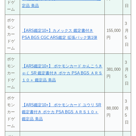
ドゲ
定品 美品
日
ーム
ポケ
3
モン
【ARS鑑定10+】カメックス 鑑定書付き
155,000
月
カー
PSA BGS CGC ARS鑑定 拡張パック第1弾
円
5
ドゲ
日
ーム
ポケ
3
モン
【ARS鑑定10+】 ポケモンカード かんこうき
381,000
月
カー
ゃく SR 鑑定書付き ポケカ PSA BGS ＡＲＳ
円
5
ドゲ
１０＋ 鑑定品 美品
日
ーム
ポケ
3
モン
【ARS鑑定10+】 ポケモンカード ユウリ SR
88,000
月
カー
鑑定書付き ポケカ PSA BGS ＡＲＳ１０＋
円
5
ドゲ
鑑定品 美品
日
ーム