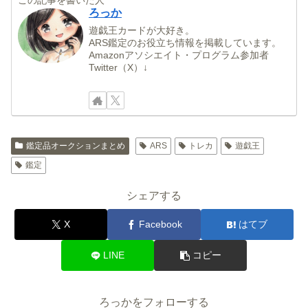
この記事を書いた人
ろっか
遊戯王カードが大好き。
ARS鑑定のお役立ち情報を掲載しています。
Amazonアソシエイト・プログラム参加者
Twitter（X）↓
鑑定品オークションまとめ
ARS
トレカ
遊戯王
鑑定
シェアする
X
Facebook
はてブ
LINE
コピー
ろっかをフォローする