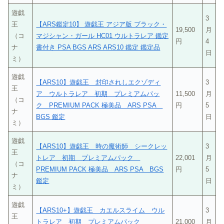
遊戯
3
王
【ARS鑑定10】 遊戯王 アジア版 ブラック・
19,500
月
（コ
マジシャン・ガール HC01 ウルトラレア 鑑定
円
4
ナ
書付き PSA BGS ARS ARS10 鑑定 鑑定品
日
ミ）
遊戯
【ARS10】遊戯王 封印されしエクゾディ
3
王
ア ウルトラレア 初期 プレミアムパッ
11,500
月
（コ
ク PREMIUM PACK 極美品 ARS PSA
円
5
ナ
BGS 鑑定
日
ミ）
遊戯
【ARS10】遊戯王 時の魔術師 シークレッ
3
王
トレア 初期 プレミアムパック
22,001
月
（コ
PREMIUM PACK 極美品 ARS PSA BGS
円
5
ナ
鑑定
日
ミ）
遊戯
【ARS10+】遊戯王 カエルスライム ウル
3
王
トラレア 初期 プレミアムパック
21,000
月