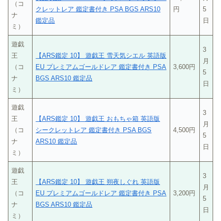
（コ
クレットレア 鑑定書付き PSA BGS ARS10
円
5
ナ
鑑定品
日
ミ）
遊戯
3
王
【ARS鑑定 10】 遊戯王 雪天気シエル 英語版
月
（コ
EU プレミアムゴールドレア 鑑定書付き PSA
3,600円
5
ナ
BGS ARS10 鑑定品
日
ミ）
遊戯
3
王
【ARS鑑定 10】 遊戯王 おもちゃ箱 英語版
月
（コ
シークレットレア 鑑定書付き PSA BGS
4,500円
5
ナ
ARS10 鑑定品
日
ミ）
遊戯
3
王
【ARS鑑定 10】 遊戯王 朔夜しぐれ 英語版
月
（コ
EU プレミアムゴールドレア 鑑定書付き PSA
3,200円
5
ナ
BGS ARS10 鑑定品
日
ミ）