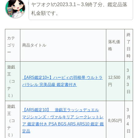
ヤフオク!の2023.3.1～3.9終了分、鑑定品落
札金額です。
終
カテ
落札価
了
ゴリ
商品タイトル
格
日
ー
時
遊戯
3
王
【ARS鑑定10+】ハーピィの羽根帚 ウルトラ
12,500
月
（コ
パラレル 完美品級 鑑定書付き
円
3
ナ
日
ミ）
遊戯
【ARS鑑定10】 遊戯王ラッシュデュエル
3
王
マジシャンズ・ヴァルキリア シークレットレ
月
（コ
8,051円
ア 鑑定書付き PSA BGS ARS ARS10 鑑定 鑑
4
ナ
定品
日
ミ）