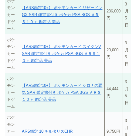
ポケ
3
モン
【ARS鑑定10+】 ポケモンカード リザードン
236,000
月
カー
GX SSR 鑑定書付き ポケカ PSA BGS ＡＲ
円
5
ドゲ
Ｓ１０＋ 鑑定品 美品
日
ーム
ポケ
3
モン
【ARS鑑定10+】 ポケモンカード スイクンV
20,000
月
カー
SAR 鑑定書付き ポケカ PSA BGS ＡＲＳ１
円
5
ドゲ
０＋ 鑑定品 美品
日
ーム
ポケ
3
モン
【ARS鑑定10+】 ポケモンカード シロナの覇
44,444
月
カー
気 SAR 鑑定書付き ポケカ PSA BGS ＡＲＳ
円
5
ドゲ
１０＋ 鑑定品 美品
日
ーム
ポケ
3
モン
月
カー
ARS鑑定 10 チルタリスCHR
9,750円
6