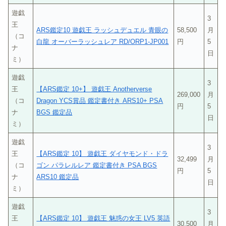
遊戯
3
王
ARS鑑定10 遊戯王 ラッシュデュエル 青眼の
58,500
月
（コ
白龍 オーバーラッシュレア RD/ORP1-JP001
円
5
ナ
日
ミ）
遊戯
3
王
【ARS鑑定 10+】 遊戯王 Anotherverse
269,000
月
（コ
Dragon YCS賞品 鑑定書付き ARS10+ PSA
円
5
ナ
BGS 鑑定品
日
ミ）
遊戯
3
王
【ARS鑑定 10】 遊戯王 ダイヤモンド・ドラ
32,499
月
（コ
ゴン パラレルレア 鑑定書付き PSA BGS
円
5
ナ
ARS10 鑑定品
日
ミ）
遊戯
3
王
【ARS鑑定 10】 遊戯王 魅惑の女王 LV5 英語
30,500
月