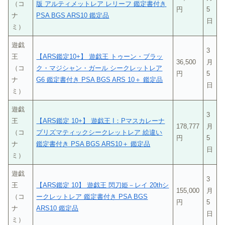
（コ
版 アルティメットレア レリーフ 鑑定書付き
円
5
ナ
PSA BGS ARS10 鑑定品
日
ミ）
遊戯
3
王
【ARS鑑定10+】 遊戯王 トゥーン・ブラッ
36,500
月
（コ
ク・マジシャン・ガール シークレットレア
円
5
ナ
G6 鑑定書付き PSA BGS ARS 10＋ 鑑定品
日
ミ）
遊戯
3
王
【ARS鑑定 10+】 遊戯王 I：Pマスカレーナ
178,777
月
（コ
プリズマティックシークレットレア 絵違い
円
5
ナ
鑑定書付き PSA BGS ARS10＋ 鑑定品
日
ミ）
遊戯
3
王
【ARS鑑定 10】 遊戯王 閃刀姫－レイ 20thシ
155,000
月
（コ
ークレットレア 鑑定書付き PSA BGS
円
5
ナ
ARS10 鑑定品
日
ミ）