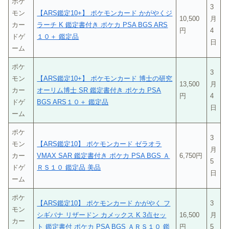
ポケ
3
モン
【ARS鑑定10+】 ポケモンカード かがやくジ
10,500
月
カー
ラーチ K 鑑定書付き ポケカ PSA BGS ARS
円
4
ドゲ
１０＋ 鑑定品
日
ーム
ポケ
3
モン
【ARS鑑定10+】 ポケモンカード 博士の研究
13,500
月
カー
オーリム博士 SR 鑑定書付き ポケカ PSA
円
4
ドゲ
BGS ARS１０＋ 鑑定品
日
ーム
ポケ
3
モン
【ARS鑑定10】 ポケモンカード ゼラオラ
月
カー
VMAX SAR 鑑定書付き ポケカ PSA BGS Ａ
6,750円
5
ドゲ
ＲＳ１０ 鑑定品 美品
日
ーム
ポケ
【ARS鑑定10】 ポケモンカード かがやく フ
3
モン
シギバナ リザードン カメックス K 3点セッ
16,500
月
カー
ト 鑑定書付 ポケカ PSA BGS ＡＲＳ１０ 鑑
円
5