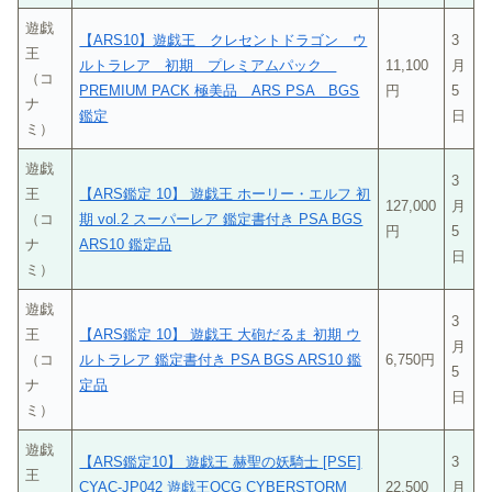
遊戯
【ARS10】遊戯王 クレセントドラゴン ウ
3
王
ルトラレア 初期 プレミアムパック
11,100
月
（コ
PREMIUM PACK 極美品 ARS PSA BGS
円
5
ナ
鑑定
日
ミ）
遊戯
3
王
【ARS鑑定 10】 遊戯王 ホーリー・エルフ 初
127,000
月
（コ
期 vol.2 スーパーレア 鑑定書付き PSA BGS
円
5
ナ
ARS10 鑑定品
日
ミ）
遊戯
3
王
【ARS鑑定 10】 遊戯王 大砲だるま 初期 ウ
月
（コ
ルトラレア 鑑定書付き PSA BGS ARS10 鑑
6,750円
5
ナ
定品
日
ミ）
遊戯
【ARS鑑定10】 遊戯王 赫聖の妖騎士 [PSE]
3
王
CYAC-JP042 遊戯王OCG CYBERSTORM
22,500
月