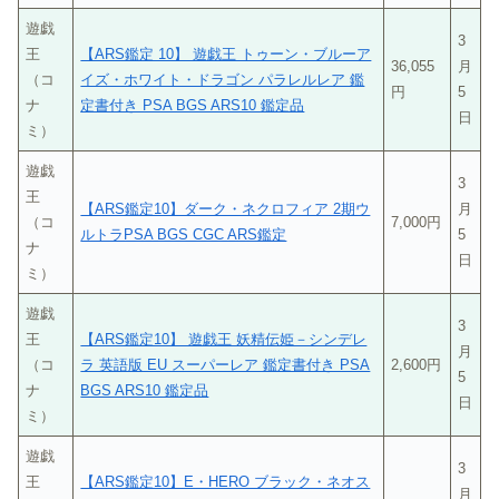
遊戯
3
王
【ARS鑑定 10】 遊戯王 トゥーン・ブルーア
36,055
月
（コ
イズ・ホワイト・ドラゴン パラレルレア 鑑
円
5
ナ
定書付き PSA BGS ARS10 鑑定品
日
ミ）
遊戯
3
王
【ARS鑑定10】ダーク・ネクロフィア 2期ウ
月
（コ
7,000円
ルトラPSA BGS CGC ARS鑑定
5
ナ
日
ミ）
遊戯
3
王
【ARS鑑定10】 遊戯王 妖精伝姫－シンデレ
月
（コ
ラ 英語版 EU スーパーレア 鑑定書付き PSA
2,600円
5
ナ
BGS ARS10 鑑定品
日
ミ）
遊戯
3
王
【ARS鑑定10】E・HERO ブラック・ネオス
月