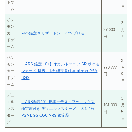
ドゲ
日
ーム
ポケ
3
モン
27,000
月
カー
ARS鑑定 9 リザードン 25th プロモ
円
7
ドゲ
日
ーム
ポケ
3
モン
【ARS 鑑定 10+】オカルトマニア SR ポケモ
778,777
月
カー
ンカード 世界に1枚 鑑定書付き ポケカ PSA
円
9
ドゲ
BGS
日
ーム
デュ
3
エル
【ARS鑑定10】暗黒王デス・フェニックス
161,000
月
マス
鑑定書付き デュエルマスターズ 世界に1枚
円
5
ター
PSA BGS CGC ARS 鑑定品
日
ズ