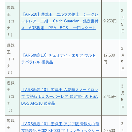
遊戯
3
王
【ARS10】遊戯王 エルフの剣士 シークレ
月
（コ
ットレア 二期 Celtic Guardian 鑑定書付
9,250円
5
ナ
き ARS鑑定 PSA BGS 一円スタート
日
ミ）
遊戯
3
王
【ARS鑑定10】ヂェミナイ・エルフ ウルト
17,500
月
（コ
ラパラレル 極美品
円
5
ナ
日
ミ）
遊戯
3
王
【ARS鑑定 10】 遊戯王 六花精スノードロッ
月
（コ
プ 英語版 EU スーパーレア 鑑定書付き PSA
2,415円
5
ナ
BGS ARS10 鑑定品
日
ミ）
遊戯
【ARS鑑定 10】 遊戯王 アジア版 青眼の白龍
3
王
英語表記 AC02-KR000 プリズマティックシー
40,500
月