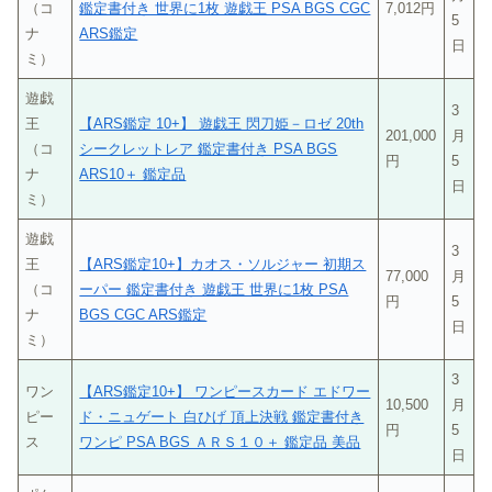
（コ
鑑定書付き 世界に1枚 遊戯王 PSA BGS CGC
7,012円
5
ナ
ARS鑑定
日
ミ）
遊戯
3
王
【ARS鑑定 10+】 遊戯王 閃刀姫－ロゼ 20th
201,000
月
（コ
シークレットレア 鑑定書付き PSA BGS
円
5
ナ
ARS10＋ 鑑定品
日
ミ）
遊戯
3
王
【ARS鑑定10+】カオス・ソルジャー 初期ス
77,000
月
（コ
ーパー 鑑定書付き 遊戯王 世界に1枚 PSA
円
5
ナ
BGS CGC ARS鑑定
日
ミ）
3
ワン
【ARS鑑定10+】 ワンピースカード エドワー
10,500
月
ピー
ド・ニュゲート 白ひげ 頂上決戦 鑑定書付き
円
5
ス
ワンピ PSA BGS ＡＲＳ１０＋ 鑑定品 美品
日