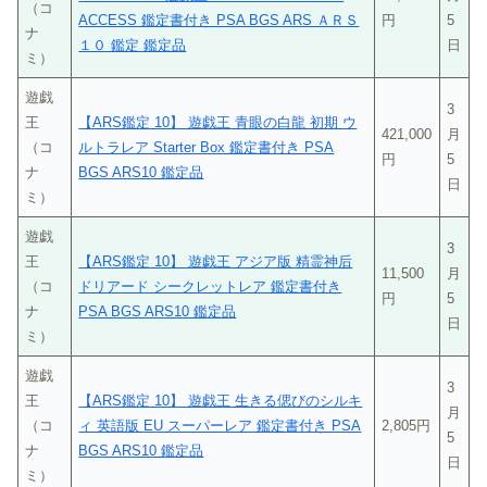
（コ
ACCESS 鑑定書付き PSA BGS ARS ＡＲＳ
円
5
ナ
１０ 鑑定 鑑定品
日
ミ）
遊戯
3
王
【ARS鑑定 10】 遊戯王 青眼の白龍 初期 ウ
421,000
月
（コ
ルトラレア Starter Box 鑑定書付き PSA
円
5
ナ
BGS ARS10 鑑定品
日
ミ）
遊戯
3
王
【ARS鑑定 10】 遊戯王 アジア版 精霊神后
11,500
月
（コ
ドリアード シークレットレア 鑑定書付き
円
5
ナ
PSA BGS ARS10 鑑定品
日
ミ）
遊戯
3
王
【ARS鑑定 10】 遊戯王 生きる偲びのシルキ
月
（コ
ィ 英語版 EU スーパーレア 鑑定書付き PSA
2,805円
5
ナ
BGS ARS10 鑑定品
日
ミ）