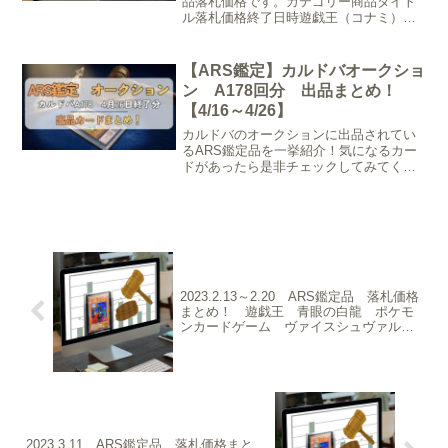
ール ダイの大冒険
品落札価格です。カテゴリー商品タイト
ル落札価格終了日時遊戯王（コナミ）
【ARSグレード8】遊戯王 極美品 青眼
の白龍 鑑定品 初期 ブルーアイズホ
ワイトドラゴン 1円スタート ウルトラ
【ARS鑑定】カルドバオークショ
レア 1...
ン A178回分 出品まとめ！
【4/16～4/26】
カルドバのオークションに出品されてい
るARS鑑定品を一挙紹介！気になるカー
ドがあったら是非チェックしてみてくだ
さい！※入札には会員登録・本人確認が
必要です。 現在開催中のARS鑑定 オー
クション情報 開催回： A178 終了・延長
開始日時：...
2023.2.13～2.20 ARS鑑定品 落札価格
まとめ！ 遊戯王 青眼の白龍 ポケモ
ンカードゲーム ヴァイスシュヴァル
ツ ドラゴンボールなど
2023.3.11 ARS鑑定品 落札価格まと