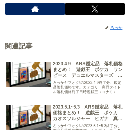
ろっか
関連記事
2023.4.9 ARS鑑定品 落札価格
まとめ！ 遊戯王 ポケカ ワン
ピース デュエルマスターズ 真
紅眼の黒竜 ブラッキー など
ろっかヤフオク!の2023.4.9終了分、鑑定
品落札価格です。カテゴリー商品タイト
ル落札価格終了日時遊戯王（コナミ）
【ARS10+】世界に2枚 ハネクリボー
LV10 レリーフ CRV-JP005 遊戯王 PSA
BGS ARS鑑定10+ ...
2023.5.1~5.3 ARS鑑定品 落札
価格まとめ！ 遊戯王 ポケカ
カオスソルジャー ヒガナ 真紅
眼の黒竜 など
ろっかヤフオク!の2023.5.1~5.3終了分、