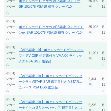
ンカー
ポケモンカード ポケカ ARS鑑定10 ミモザ
56,000
月
ドゲー
SR 100/078 PSA10 相当 グレード10
円
11
ム
日
ポケモ
3
ンカー
ポケモンカード ポケカ ARS鑑定10 ミライド
35,005
月
ドゲー
ンex SAR 102/078 PSA10 相当 グレード10
円
11
ム
日
ポケモ
3
【ARS鑑定 10】 ポケモンカードゲーム ニン
ンカー
11,001
月
フィアV CSR 鑑定書付き VMAXクライマッ
ドゲー
円
11
クス PSA BGS 鑑定品
ム
日
ポケモ
3
【ARS鑑定 10+】 ポケモンカードゲーム ダ
ンカー
5,361
月
ークライVSTAR SAR 鑑定書付き VSTARユ
ドゲー
円
11
ニバース PSA BGS 鑑定品
ム
日
ポケモ
3
【ARS鑑定 10+】 ポケモンカードゲーム サ
ンカー
5,205
月
ーナイトex SR スーパーレア 鑑定書付き ス
ドゲー
円
11