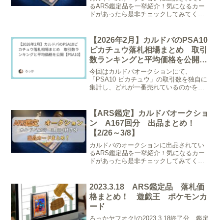
るARS鑑定品を一挙紹介！気になるカー
ドがあったら是非チェックしてみてくだ
さい！※入札には会員登録・本人確認が
必要です。 現在開催中のARS鑑定 オー
クション情報 開催回： A172 終了・延長
【2026年2月】カルドバのPSA10
開始日時：...
ピカチュウ落札相場まとめ 取引
数ランキングと平均価格を公開
【PSA10】
今回はカルドバオークションにて、
「PSA10 ピカチュウ」の取引数を独自に
集計し、どれが一番売れているのかを調
査しました。対象・・・PSA10のピカチ
ュウ集計期間・・・2026年1月11日～2月
13日に落札されたもの調査件数・・・
【ARS鑑定】カルドバオークショ
1030件...
ン A167回分 出品まとめ！
【2/26～3/8】
カルドバのオークションに出品されてい
るARS鑑定品を一挙紹介！気になるカー
ドがあったら是非チェックしてみてくだ
さい！※入札には会員登録・本人確認が
必要です。 現在開催中のARS鑑定 オー
クション情報 開催回： A167 終了・延長
2023.3.18 ARS鑑定品 落札価
開始日時：...
格まとめ！ 遊戯王 ポケモンカ
ード
ろっかヤフオク!の2023.3.18終了分、鑑定