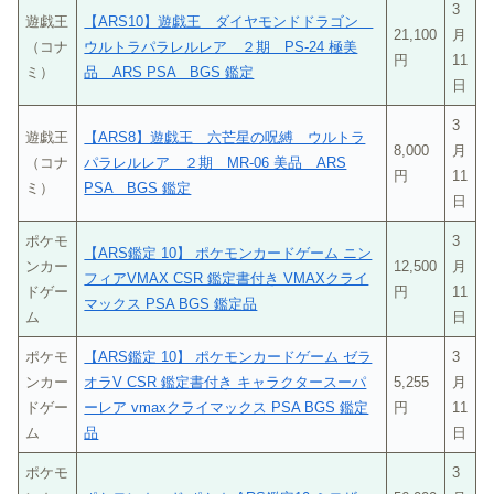
3
遊戯王
【ARS10】遊戯王 ダイヤモンドドラゴン
21,100
月
（コナ
ウルトラパラレルレア ２期 PS-24 極美
円
11
ミ）
品 ARS PSA BGS 鑑定
日
3
遊戯王
【ARS8】遊戯王 六芒星の呪縛 ウルトラ
8,000
月
（コナ
パラレルレア ２期 MR-06 美品 ARS
円
11
ミ）
PSA BGS 鑑定
日
ポケモ
3
【ARS鑑定 10】 ポケモンカードゲーム ニン
ンカー
12,500
月
フィアVMAX CSR 鑑定書付き VMAXクライ
ドゲー
円
11
マックス PSA BGS 鑑定品
ム
日
ポケモ
【ARS鑑定 10】 ポケモンカードゲーム ゼラ
3
ンカー
オラV CSR 鑑定書付き キャラクタースーパ
5,255
月
ドゲー
ーレア vmaxクライマックス PSA BGS 鑑定
円
11
ム
品
日
ポケモ
3