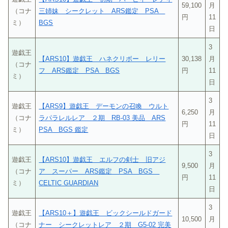
59,100
月
（コナ
三姉妹 シークレット ARS鑑定 PSA
円
11
ミ）
BGS
日
3
遊戯王
【ARS10】遊戯王 ハネクリボー レリー
30,138
月
（コナ
フ ARS鑑定 PSA BGS
円
11
ミ）
日
3
遊戯王
【ARS9】遊戯王 デーモンの召喚 ウルト
6,250
月
（コナ
ラパラレルレア ２期 RB-03 美品 ARS
円
11
ミ）
PSA BGS 鑑定
日
3
遊戯王
【ARS10】遊戯王 エルフの剣士 旧アジ
9,500
月
（コナ
ア スーパー ARS鑑定 PSA BGS
円
11
ミ）
CELTIC GUARDIAN
日
3
遊戯王
【ARS10＋】遊戯王 ビックシールドガード
10,500
月
（コナ
ナー シークレットレア ２期 G5-02 完美