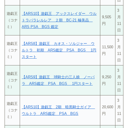
日
3
遊戯王
【ARS10】遊戯王 アックスレイダー ウル
9,505
月
（コナ
トラパラレルレア ２期 BC-21 極美品
円
11
ミ）
ARS PSA BGS 鑑定
日
3
遊戯王
【ARS8】遊戯王 カオス・ソルジャー ウ
11,500
月
（コナ
ルトラ 初期 ARS鑑定 PSA BGS 1円
円
11
ミ）
スタート
日
3
遊戯王
【ARS9】遊戯王 球騎士の三人娘 ノーパ
9,250
月
（コナ
ラ ARS鑑定 PSA BGS 1円スタート
円
11
ミ）
日
3
遊戯王
【ARS10】遊戯王 2期 暗黒騎士ガイア
20,600
月
（コナ
ウルトラ ARS鑑定 PSA BGS
円
11
ミ）
日