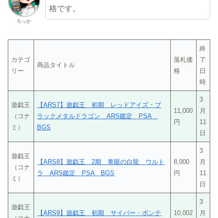
格です。
ろっか
終
カテゴ
落札価
了
商品タイトル
リー
格
日
時
3
遊戯王
【ARS7】遊戯王 初期 レッドアイズ・ブ
11,000
月
（コナ
ラックメタルドラゴン ARS鑑定 PSA
円
11
ミ）
BGS
日
3
遊戯王
【ARS8】遊戯王 2期 青眼の白龍 ウルト
8,000
月
（コナ
ラ ARS鑑定 PSA BGS
円
11
ミ）
日
3
遊戯王
【ARS9】遊戯王 初期 サイバー・ボンテ
10,002
月