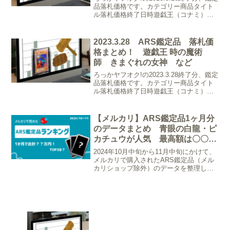
品落札価格です。カテゴリー商品タイト
ル落札価格終了日時遊戯王（コナミ）
【ARS10】遊戯王 パワプロ・レディ三
姉妹 ノーパラ パワプロコラボ ARS
鑑定 PSA BGS 1円スタート10,5...
2023.3.28 ARS鑑定品 落札価
格まとめ！ 遊戯王 時の魔術
師 きまぐれの女神 など
ろっかヤフオク!の2023.3.28終了分、鑑定
品落札価格です。カテゴリー商品タイト
ル落札価格終了日時遊戯王（コナミ）
【ARS鑑定 10】磁石の戦士α9,150円3月
28日遊戯王（コナミ）【ARS鑑定 10】
封印されしエクゾディア27,7...
【メルカリ】ARS鑑定品1ヶ月分
のデータまとめ 青眼の白龍・ピ
カチュウが人気 最高額は〇〇〇
万円？
2024年10月中旬から11月中旬にかけて、
メルカリで購入されたARS鑑定品（メル
カリショップ除外）のデータを整理しま
した。件数として約700件、総額約3,150
万円の取引が確認でき、遊戯王やポケモ
ンカード、さまざまなジャンルのカード
が取引...