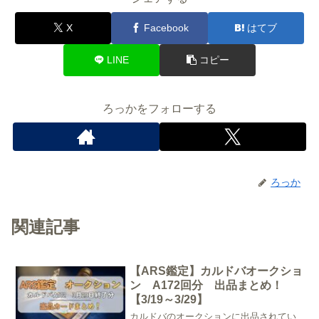
X
Facebook
はてブ
LINE
コピー
ろっかをフォローする
ろっか
関連記事
【ARS鑑定】カルドバオークショ
ン A172回分 出品まとめ！
【3/19～3/29】
カルドバのオークションに出品されてい