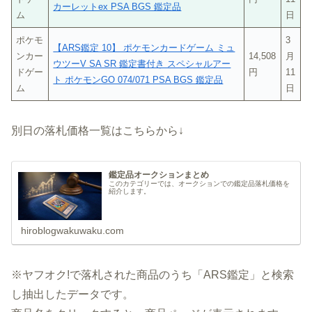
カーレットex PSA BGS 鑑定品
ム
日
ポケモ
3
【ARS鑑定 10】 ポケモンカードゲーム ミュ
ンカー
14,508
月
ウツーV SA SR 鑑定書付き スペシャルアー
ドゲー
円
11
ト ポケモンGO 074/071 PSA BGS 鑑定品
ム
日
別日の落札価格一覧はこちらから↓
鑑定品オークションまとめ
このカテゴリーでは、オークションでの鑑定品落札価格を
紹介します。
hiroblogwakuwaku.com
※ヤフオク!で落札された商品のうち「ARS鑑定」と検索
し抽出したデータです。