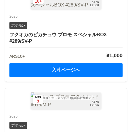
10+
A176
L2500
2025
ポケモン
フクオカのピカチュウ プロモ スペシャルBOX
#289/SV-P
¥1,000
ARS10+
入札ページへ
ARS
画像引用：カルドバ (無断転載禁止)
9
A176
L2696
2025
ポケモン